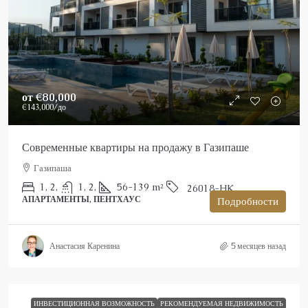
от
€80,000
€143,000
/до
Современные квартиры на продажу в Газипаше
Газипаша
1, 2,
1, 2,
56-139
m²
26018-HK
АПАРТАМЕНТЫ, ПЕНТХАУС
Подробности
Анастасия Каренина
5 месяцев назад
ИНВЕСТИЦИОННАЯ ВОЗМОЖНОСТЬ
РЕКОМЕНДУЕМАЯ НЕДВИЖИМОСТЬ