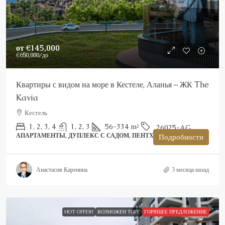
от
€145,000
€650,000
/до
Квартиры с видом на море в Кестеле, Аланья – ЖК The
Kavia
Кестель
1, 2, 3, 4
1, 2, 3
56-334
m²
26025-AG
АПАРТАМЕНТЫ, ДУПЛЕКС С САДОМ, ПЕНТХАУС
Подробности
Анастасия Каренина
3 месяца назад
HOT OFFER!
ВОЗМОЖЕН ТОРГ
ГОРЯЩЕЕ ПРЕДЛОЖЕНИЕ