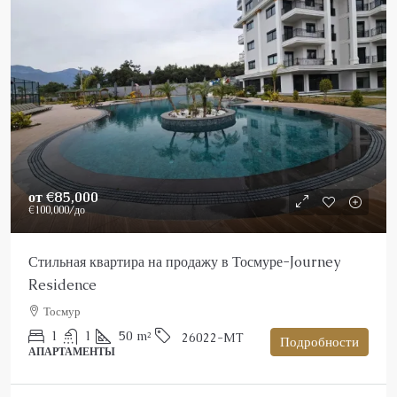
от
€85,000
€100,000
/до
Стильная квартира на продажу в Тосмуре-Journey
Residence
Тосмур
1
1
50
m²
26022-MT
Подробности
АПАРТАМЕНТЫ