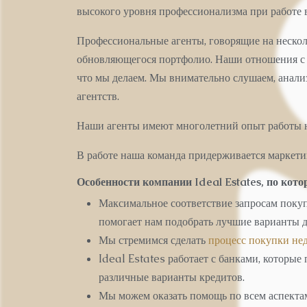
высокого уровня профессионализма при работе в
Профессиональные агенты, говорящие на неско
обновляющегося портфолио. Наши отношения с к
что мы делаем. Мы внимательно слушаем, анали
агентств.
Наши агенты имеют многолетний опыт работы 
В работе наша команда придерживается маркети
Особенности компании Ideal Estates, по кот
Максимальное соответствие запросам поку
помогает нам подобрать лучшие варианты 
Мы стремимся сделать
процесс покупки не
Ideal Estates работает с банками, которы
различные варианты кредитов.
Мы можем оказать помощь по всем аспекта