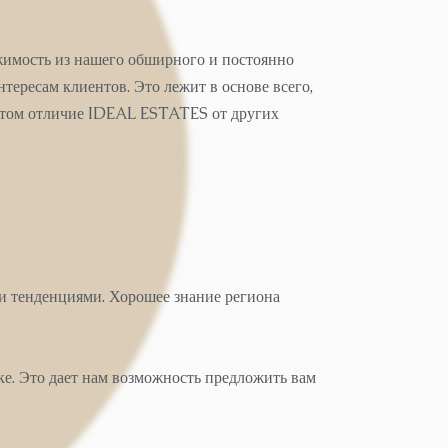
жимость из нашего обширного и постоянно
ересам клиентов. Это лежит в основе всего,
 этом отличие IDEAL ESTATES от других
и тенденциями. Хорошее знание региона
ке. Это дает нам возможность предложить вам