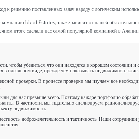
ход к решению поставленных задач наряду с логическим исполь
омпанию Ideal Estates, также зависит от нашей обязательности
нечном итоге сделали нас самой популярной компанией в Алании
ти, чтобы убедиться, что они находятся в хорошем состоянии и
я в идеальном виде, прежде чем показывать недвижимость клие
ксной проверки. В процессе проверки мы изучаем все необходи
.
были для нас превыше всего. Поэтому каждое портфолио обрабат
ианты. В частности, мы тщательно анализируем, рационализиру
бъекту недвижимости.
естность, доброжелательность и тактичность. Наши сотрудники 
ршенству.