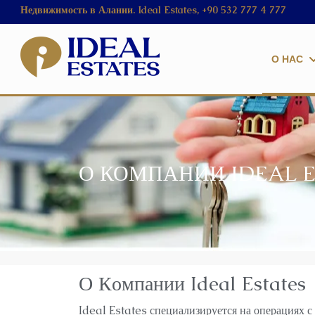
Недвижимость в Алании. Ideal Estates, +90 532 777 4 777
О НАС
О КОМПАНИИ IDEAL E
О
К
о
мпании
Ideal Estates
Ideal Estates специализируется на операциях с