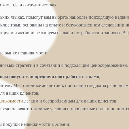
 команде и сотрудничествах.
льких языках, помогут вам выбрать наиболее подходящую недви
лиентами основаны на опыте и безукоризненном следовании инт
зируем и активно реагируем на ваши потребности и запросы. В
на рынке недвижимости.
нговых стратегий в сочетании с подходящим ценообразованием.
орым покупатели предпочитают работать с нами;
пателя. Мы отличные аналитики, постоянно следим за рыночным
для наших клиентов.
движимости
легким и беспроблемным для наших клиентов.
е предоставляют отличные условия и процентные ставки по ипоте
м покупки недвижимости в Алании.