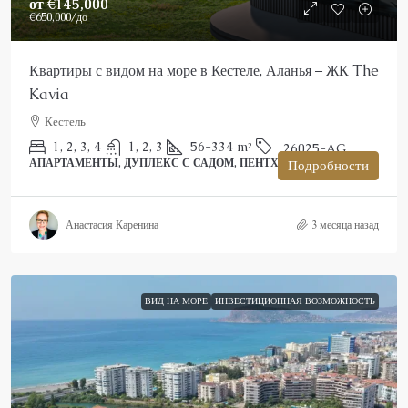
от
€145,000
€650,000
/до
Квартиры с видом на море в Кестеле, Аланья – ЖК The
Kavia
Кестель
1, 2, 3, 4
1, 2, 3
56-334
m²
26025-AG
АПАРТАМЕНТЫ, ДУПЛЕКС С САДОМ, ПЕНТХАУС
Подробности
Анастасия Каренина
3 месяца назад
ВИД НА МОРЕ
ИНВЕСТИЦИОННАЯ ВОЗМОЖНОСТЬ