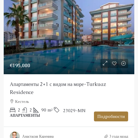
€195,000
Апартаменты 2+1 с видом на море-Turkuaz
Residence
Кестель
2
2
90
m²
23029-MN
АПАРТАМЕНТЫ
Подробности
Анастасия Каренина
3 года назад