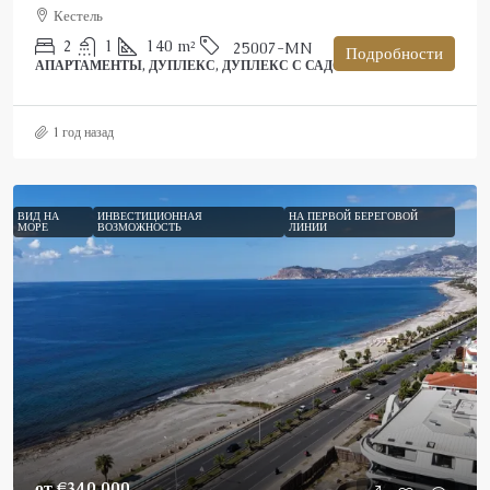
Кестель
2
1
140
m²
25007-MN
Подробности
АПАРТАМЕНТЫ, ДУПЛЕКС, ДУПЛЕКС С САДОМ
1 год назад
ВИД НА
ИНВЕСТИЦИОННАЯ
НА ПЕРВОЙ БЕРЕГОВОЙ
МОРЕ
ВОЗМОЖНОСТЬ
ЛИНИИ
от
€340,000