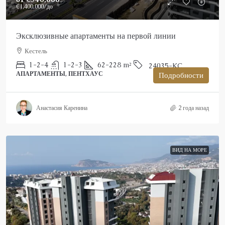
€1,400,000
/до
Эксклюзивные апартаменты на первой линии
Кестель
1-2-4
1-2-3
62-228
m²
24035-KC
АПАРТАМЕНТЫ, ПЕНТХАУС
Подробности
Анастасия Каренина
2 года назад
ВИД НА МОРЕ