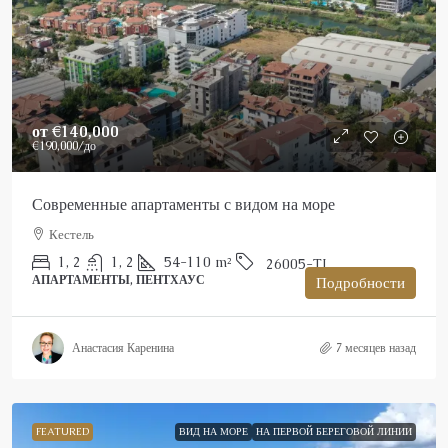
от
€140,000
€190,000
/до
Современные апартаменты с видом на море
Кестель
1, 2
1, 2
54-110
m²
26005-TI
АПАРТАМЕНТЫ, ПЕНТХАУС
Подробности
Анастасия Каренина
7 месяцев назад
FEATURED
ВИД НА МОРЕ
НА ПЕРВОЙ БЕРЕГОВОЙ ЛИНИИ