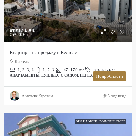
от
€170,000
€590,000
/до
Квартиры на продажу в Кестеле
Кестель
1, 2, 3, 4
1, 2, 3
47-170
m²
23061-KC
АПАРТАМЕНТЫ, ДУПЛЕКС С САДОМ, ПЕНТХАУС
Подробности
Анастасия Каренина
3 года назад
ВИД НА МОРЕ
ВОЗМОЖЕН ТОРГ