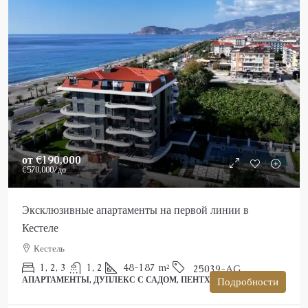
от
€190,000
€570,000
/до
Эксклюзивные апартаменты на первой линии в
Кестеле
Кестель
1, 2, 3
1, 2
48-187
m²
25039-AG
АПАРТАМЕНТЫ, ДУПЛЕКС С САДОМ, ПЕНТХАУС
Подробности