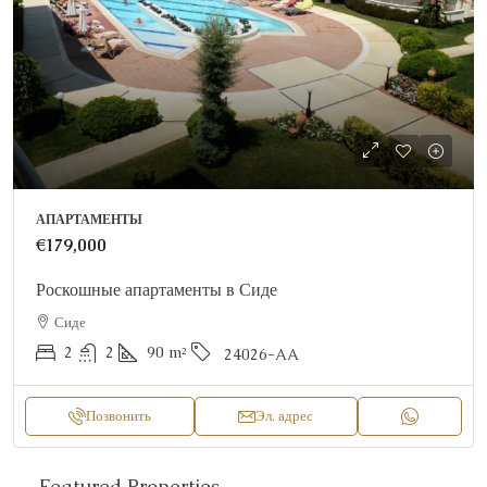
АПАРТАМЕНТЫ
€179,000
Роскошные апартаменты в Сиде
Сиде
2
2
90
m²
24026-AA
Позвонить
Эл. адрес
Featured Properties