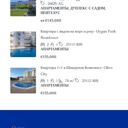
26025-AG
АПАРТАМЕНТЫ, ДУПЛЕКС С САДОМ,
ПЕНТХАУС
от
€145,000
Квартира с видом на море и реку-Uygun Park
Residence
2
1
23113-MN
АПАРТАМЕНТЫ
€155,000
Квартира 1+1 в Шикарном Комплексе-Olive
City
1
1
74
m²
23112-MN
АПАРТАМЕНТЫ
€155,000
О нас