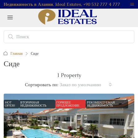
Недвижимость в Алании. Ideal Estates, +90 532 777 4 777
Главная
Сиде
Сиде
1 Property
Сортировать по:
Заказ по умолчанию
HOT
ВТОРИЧНАЯ
ГОРЯЩЕЕ
РЕКОМЕНДУЕМАЯ
OFFER!
НЕДВИЖИМОСТЬ
ПРЕДЛОЖЕНИЕ
НЕДВИЖИМОСТЬ