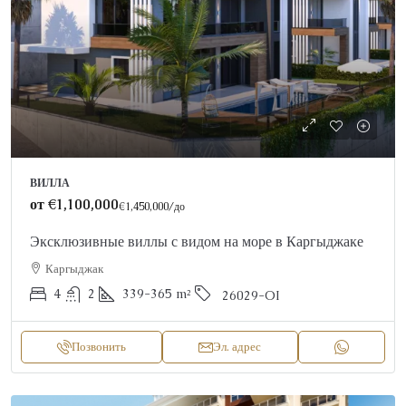
ВИЛЛА
от
€1,100,000
€1,450,000
/до
Эксклюзивные виллы с видом на море в Каргыджаке
Каргыджак
4
2
339-365
m²
26029-OI
Позвонить
Эл. адрес