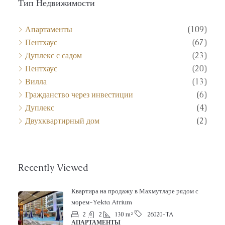
Тип Недвижимости
Апартаменты
(109)
Пентхаус
(67)
Дуплекс с садом
(23)
Пентхаус
(20)
Вилла
(13)
Гражданство через инвестиции
(6)
Дуплекс
(4)
Двухквартирный дом
(2)
Recently Viewed
Квартира на продажу в Махмутларе рядом с
морем-Yekta Atrium
2
2
130
m²
26020-TA
АПАРТАМЕНТЫ