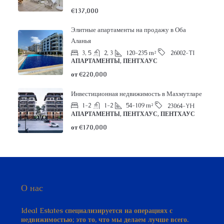
€137,000
Элитные апартаменты на продажу в Оба
Аланья
3, 5
2, 3
120-235
m²
26002-TI
АПАРТАМЕНТЫ, ПЕНТХАУС
от
€220,000
Инвестиционная недвижимость в Махмутларе
1-2
1-2
54-109
m²
23064-YH
АПАРТАМЕНТЫ, ПЕНТХАУС, ПЕНТХАУС
от
€170,000
О нас
Ideal Estates специализируется на операциях с
недвижимостью; это то, что мы делаем лучше всего.