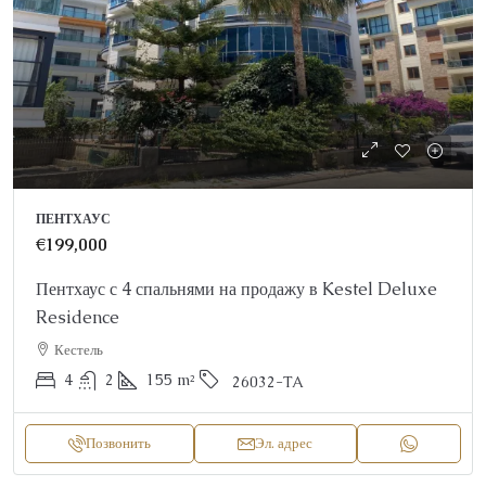
ПЕНТХАУС
€199,000
Пентхаус с 4 спальнями на продажу в Kestel Deluxe
Residence
Кестель
4
2
155
m²
26032-TA
Позвонить
Эл. адрес