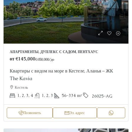
АПАРТАМЕНТЫ, ДУПЛЕКС С САДОМ, ПЕНТХАУС
от
€145,000
€650,000
/до
Квартиры с видом на море в Кестеле, Аланья – ЖК
The Kavia
Кестель
1, 2, 3, 4
1, 2, 3
56-334
m²
26025-AG
Позвонить
Эл. адрес