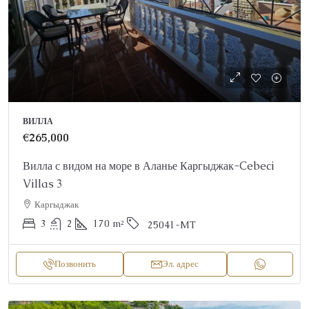
ВИЛЛА
€265,000
Вилла с видом на море в Аланье Каргыджак-Cebeci
Villas 3
Каргыджак
3
2
170
m²
25041-MT
Позвонить
Эл. адрес