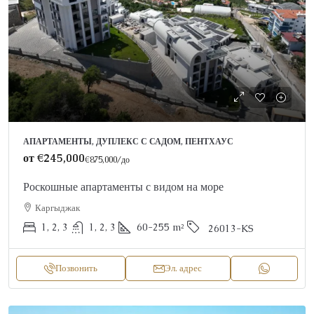
АПАРТАМЕНТЫ, ДУПЛЕКС С САДОМ, ПЕНТХАУС
от
€245,000
€875,000
/до
Роскошные апартаменты с видом на море
Каргыджак
1, 2, 3
1, 2, 3
60-255
m²
26013-KS
Позвонить
Эл. адрес