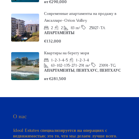
Современные апартаменты на продажу в
Авсалларе-Orion Valley
2
2
83
m²
25027-TA
АПАРТАМЕНТЫ
€132,000
Квартиры на берегу моря
1-2-3-4-5
1-2-3-4
63-102-135-271-291
m²
23091-TG
АПАРТАМЕНТЫ, ПЕНТХАУС, ПЕНТХАУС
от
€281,500
О нас
Ideal Estates специализируется на операциях с
недвижимостью; это то, что мы делаем лучше всего.
Нами была сформирована обширная база данных,