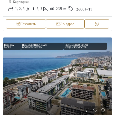
Каргыджак
1, 2, 3
1, 2, 3
60-235
m²
26004-TI
Позвонить
Эл. адрес
ВИД НА
ИНВЕСТИЦИОННАЯ
РЕКОМЕНДУЕМАЯ
МОРЕ
ВОЗМОЖНОСТЬ
НЕДВИЖИМОСТЬ