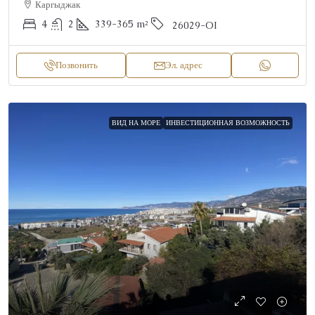
Каргыджак
4
2
339-365
m²
26029-OI
Позвонить
Эл. адрес
ВИД НА МОРЕ
ИНВЕСТИЦИОННАЯ ВОЗМОЖНОСТЬ