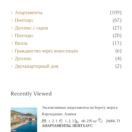
Апартаменты
(109)
Пентхаус
(67)
Дуплекс с садом
(23)
Пентхаус
(20)
Вилла
(13)
Гражданство через инвестиции
(6)
Дуплекс
(4)
Двухквартирный дом
(2)
Recently Viewed
Эксклюзивные апартаменты на берегу моря в
Каргыджаке, Аланья
1, 2, 3
1, 2, 3
60-235
m²
26004-TI
АПАРТАМЕНТЫ, ПЕНТХАУС
от
€290,000