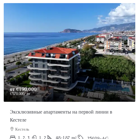
Price On Request
Роскошный пентхаус в Аланье на продажу
Аланья, Каргыджак
2
3
150
m²
25022-AK
ПЕНТХАУС