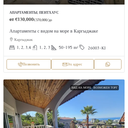
АПАРТАМЕНТЫ, ПЕНТХАУС
от
€130,000
€370,000
/до
Апартаменты с видом на море в Каргыджаке
Каргыджак
1, 2, 3,4
1, 2, 3
50-195
m²
26003-KI
Позвонить
Эл. адрес
ВИД НА МОРЕ
ВОЗМОЖЕН ТОРГ