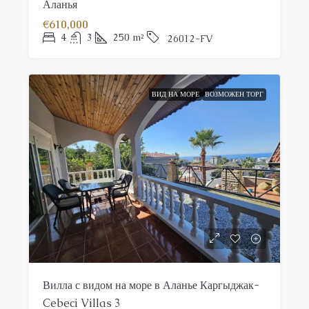
Аланья
€610,000
4
3
250
m²
26012-FV
ВИД НА МОРЕ
ВОЗМОЖЕН ТОРГ
Вилла с видом на море в Аланье Каргыджак-
Cebeci Villas 3