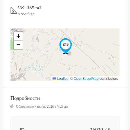
339-365 m²
Area Size
+
−
Leaflet
|
©
OpenStreetMap
contributors
Подробности
Обновление 7 июня, 2026 в 9:23 дп
ID
26029-OI