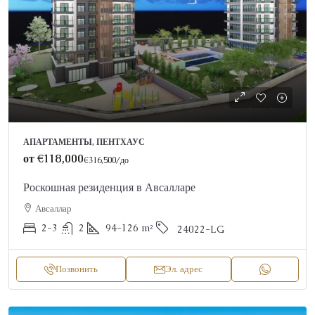
АПАРТАМЕНТЫ, ПЕНТХАУС
от
€118,000
€316,500
/до
Роскошная резиденция в Авсалларе
Авсаллар
2-3
2
94-126
m²
24022-LG
Позвонить
Эл. адрес