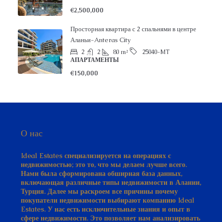
€2,500,000
Просторная квартира с 2 спальнями в центре
Аланьи-Anteras City
2
2
80
m²
25040-MT
АПАРТАМЕНТЫ
€150,000
О нас
Ideal Estates специализируется на операциях с
недвижимостью; это то, что мы делаем лучше всего.
Нами была сформирована обширная база данных,
включающая различные типы недвижимости в Алании,
Турция. Далее мы раскроем все причины почему
покупатели недвижимости выбирают компанию Ideal
Estates. У нас есть исключительные знания и опыт в
сфере недвижимости. Это позволяет нам анализировать