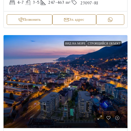
4-7
3-5
247-463
m²
23097-RI
Позвонить
Эл. адрес
ВИД НА МОРЕ
СТРОЯЩИЙСЯ ОБЪЕКТ