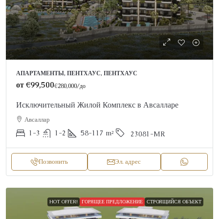
АПАРТАМЕНТЫ, ПЕНТХАУС, ПЕНТХАУС
от
€99,500
€280,000
/до
Исключительный Жилой Комплекс в Авсалларе
Авсаллар
1-3
1-2
58-117
m²
23081-MR
Позвонить
Эл. адрес
HOT OFFER!
ГОРЯЩЕЕ ПРЕДЛОЖЕНИЕ
СТРОЯЩИЙСЯ ОБЪЕКТ