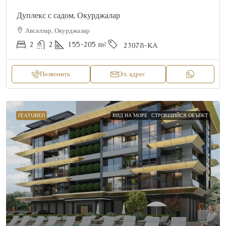
Дуплекс с садом, Окурджалар
Авсаллар, Окурджалар
2
2
155-205
m²
23078-KA
Позвонить
Эл. адрес
FEATURED
ВИД НА МОРЕ
СТРОЯЩИЙСЯ ОБЪЕКТ