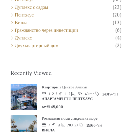
Дуплекс с садом
(23)
Пентхаус
(20)
Вилла
(13)
Гражданство через инвестиции
(6)
Дуплекс
(4)
Двухквартирный дом
(2)
Recently Viewed
Квартиры в Центре Аланьи
1-2-3
1-2
59-140
m²
24019-YH
АПАРТАМЕНТЫ, ПЕНТХАУС
от
€145,000
Роскошная вилла с видом на море
7
8
700
m²
25030-YH
ВИЛЛА