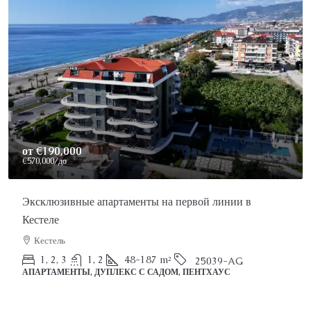
Price On Reque
е апартаменты на первой линии в
Роскошный пентх
Аланья, Каргыдж
2
3
1
ПЕНТХАУС
1, 2
48-187
m²
25039-AG
, ДУПЛЕКС С САДОМ, ПЕНТХАУС