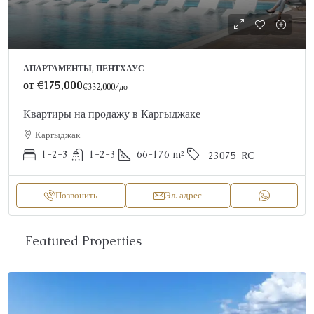
АПАРТАМЕНТЫ, ПЕНТХАУС
от
€175,000
€332,000
/до
Квартиры на продажу в Каргыджаке
Каргыджак
1-2-3
1-2-3
66-176
m²
23075-RC
Позвонить
Эл. адрес
Featured Properties