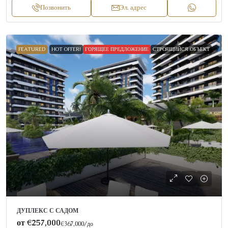
Позвонить
Эл. адрес
FEATURED
HOT OFFER!
ГОРЯЩЕЕ ПРЕДЛОЖЕНИЕ
СТРОЯЩИЙСЯ ОБЪЕКТ
ДУПЛЕКС С САДОМ
от
€257,000
€367,000
/до