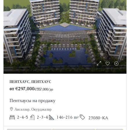
ПЕНТХАУС, ПЕНТХАУС
от
€297,000
€557,000
/до
Пентхаусы на продажу
Авсаллар, Окурджалар
2-4-5
2-3-4
146-216
m²
23080-KA