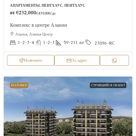
АПАРТАМЕНТЫ, ПЕНТХАУС, ПЕНТХАУС
от
€232,000
€439,000
/до
Комплекс в центре Алании
Аланья, Аланья Центр
1-2-3-4
1-2-3
59-211
m²
23096-RC
Позвонить
Эл. адрес
FEATURED
СТРОЯЩИЙСЯ ОБЪЕКТ