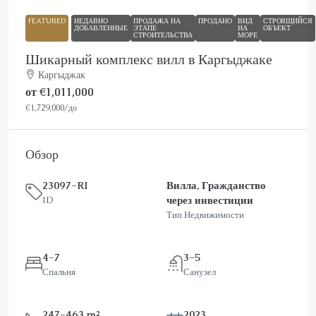
FEATURED
НЕДАВНО
ПРОДАЖА НА
ПРОДАНО
ВИД
СТРОЯЩИЙСЯ
ДОБАВЛЕННЫЕ
ЭТАПЕ
НА
ОБЪЕКТ
СТРОИТЕЛЬСТВА
МОРЕ
Шикарный комплекс вилл в Каргыджаке
Каргыджак
от
€1,011,000
€1,729,000
/до
Обзор
23097-RI
Вилла, Гражданство
через инвестиции
ID
Тип Недвижимости
4-7
3-5
Спальня
Санузел
247-463 m²
2023