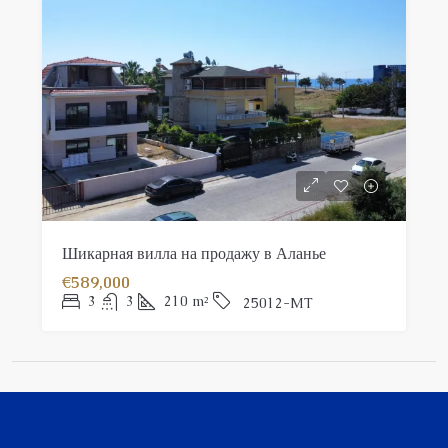
Шикарная вилла на продажу в Аланье
€589,000
3
3
210
m²
25012-MT