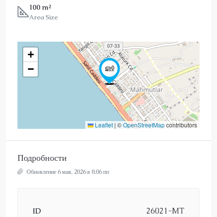
100 m²
Area Size
+
−
Leaflet
|
©
OpenStreetMap
contributors
Подробности
Обновление 6 мая, 2026 в 8:06 пп
ID
26021-MT