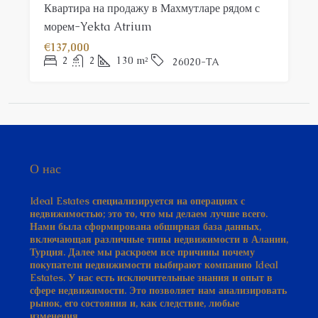
Квартира на продажу в Махмутларе рядом с
морем-Yekta Atrium
€137,000
2
2
130
m²
26020-TA
О нас
Ideal Estates специализируется на операциях с
недвижимостью; это то, что мы делаем лучше всего.
Нами была сформирована обширная база данных,
включающая различные типы недвижимости в Алании,
Турция. Далее мы раскроем все причины почему
покупатели недвижимости выбирают компанию Ideal
Estates. У нас есть исключительные знания и опыт в
сфере недвижимости. Это позволяет нам анализировать
рынок, его состояния и, как следствие, любые
изменения.