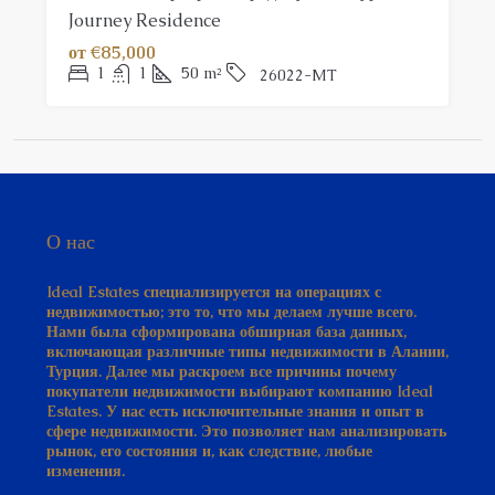
Journey Residence
от
€85,000
1
1
50
m²
26022-MT
О нас
Ideal Estates специализируется на операциях с
недвижимостью; это то, что мы делаем лучше всего.
Нами была сформирована обширная база данных,
включающая различные типы недвижимости в Алании,
Турция. Далее мы раскроем все причины почему
покупатели недвижимости выбирают компанию Ideal
Estates. У нас есть исключительные знания и опыт в
сфере недвижимости. Это позволяет нам анализировать
рынок, его состояния и, как следствие, любые
изменения.