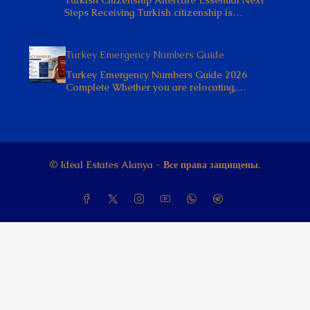
Turkish Citizenship Aftercare Essential Next
Steps Receiving Turkish citizenship is…
Turkey Emergency Numbers Guide
Turkey Emergency Numbers Guide 2026
Complete Whether you are relocating,…
© Ideal Estates Alanya - Все права защищены.