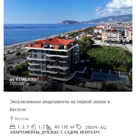
Price On Request
Роскошный пентхаус в Аланье на продажу
Аланья, Каргыджак
2
3
150
m²
25022-AK
ПЕНТХАУС