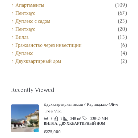
Пентхаус
(67)
Дуплекс с садом
(23)
Пентхаус
(20)
Вилла
(13)
Гражданство через инвестиции
(6)
Дуплекс
(4)
Двухквартирный дом
(2)
Recently Viewed
Двухквартирная вилла / Каргыджак-Olive
Tree Villa
3
2
240
m²
23042-MN
ВИЛЛА, ДВУХКВАРТИРНЫЙ ДОМ
€275,000
Квартира с новым ремонтом в центре Аланьи