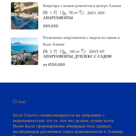
1
1
50
m²
26031-MN
АПАРТАМЕНТЫ
€89,000
Роскошные апартаменты с видом на гавань в
Кале Аланья
2
2
100
m²
26015-KP
АПАРТАМЕНТЫ, ДУПЛЕКС С САДОМ
от
€550,000
О нас
Ideal Estates специализируется на операциях с
недвижимостью; это то, что мы делаем лучше всего.
Нами была сформирована обширная база данных,
включающая различные типы недвижимости в Алании,
Турция. Далее мы раскроем все причины почему
покупатели недвижимости выбирают компанию Ideal