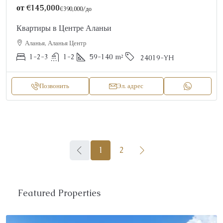
от
€145,000
€390,000
/до
Квартиры в Центре Аланьи
Аланья, Аланья Центр
1-2-3
1-2
59-140
m²
24019-YH
Позвонить
Эл. адрес
1
2
Featured Properties