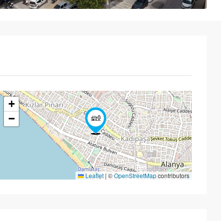
+
−
Leaflet
|
©
OpenStreetMap
contributors