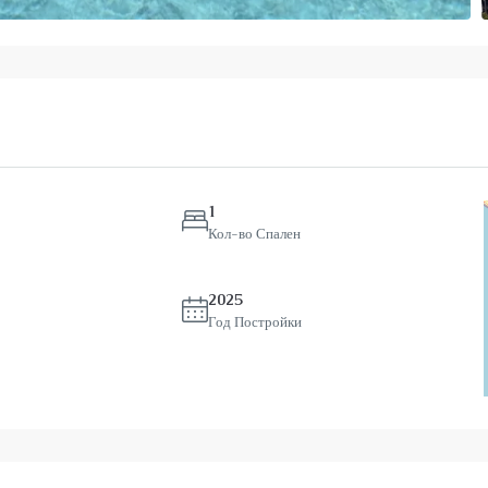
1
Кол-во Спален
2025
Год Постройки