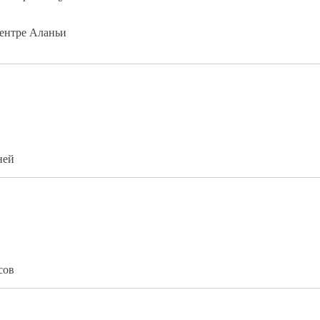
ентре Аланьи
ней
сов