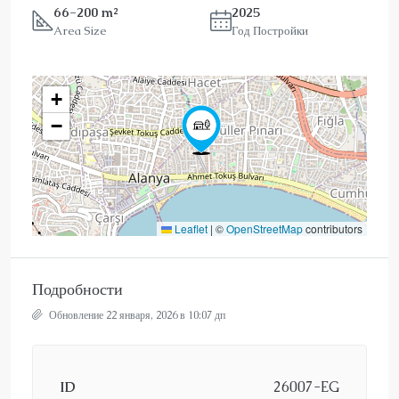
66-200 m²
2025
Area Size
Год Постройки
+
−
Leaflet
|
©
OpenStreetMap
contributors
Подробности
Обновление 22 января, 2026 в 10:07 дп
ID
26007-EG