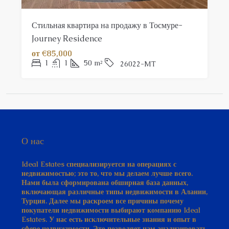
Стильная квартира на продажу в Тосмуре-
Journey Residence
от
€85,000
1
1
50
m²
26022-MT
О нас
Ideal Estates специализируется на операциях с
недвижимостью; это то, что мы делаем лучше всего.
Нами была сформирована обширная база данных,
включающая различные типы недвижимости в Алании,
Турция. Далее мы раскроем все причины почему
покупатели недвижимости выбирают компанию Ideal
Estates. У нас есть исключительные знания и опыт в
сфере недвижимости. Это позволяет нам анализировать