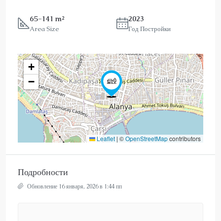
65-141 m²
2023
Area Size
Год Постройки
+
−
Leaflet
|
©
OpenStreetMap
contributors
Подробности
Обновление 16 января, 2026 в 1:44 пп