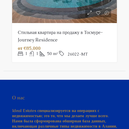
Стильная квартира на продажу в Тосмуре-
Journey Residence
от
€85,000
1
1
50
m²
26022-MT
О нас
Ideal Estates специализируется на операциях с
недвижимостью; это то, что мы делаем лучше всего.
Нами была сформирована обширная база данных,
включающая различные типы недвижимости в Алании,