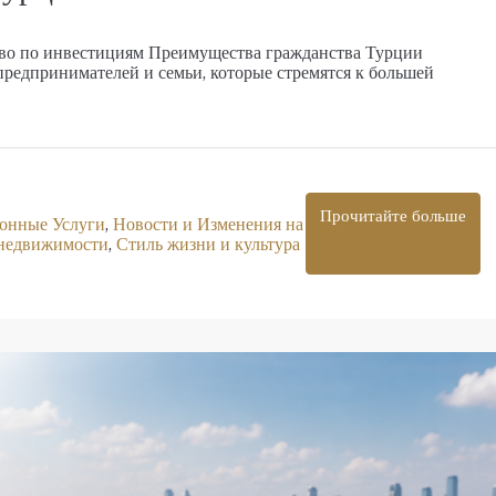
Элитный жилой комплекс в Оба
тво по инвестициям Преимущества гражданства Турции
Оба
редпринимателей и семьи, которые стремятся к большей
1, 2, 3, 4
1, 2, 3
48-205
m²
23107-AG
АПАРТАМЕНТЫ, ДУПЛЕКС С САДОМ, ПЕНТХАУ
Прочитайте больше
онные Услуги
,
Новости и Изменения на
 недвижимости
,
Стиль жизни и культура