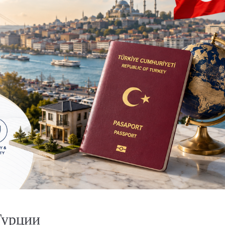
от
€140,000
€435,000
/до
Турции