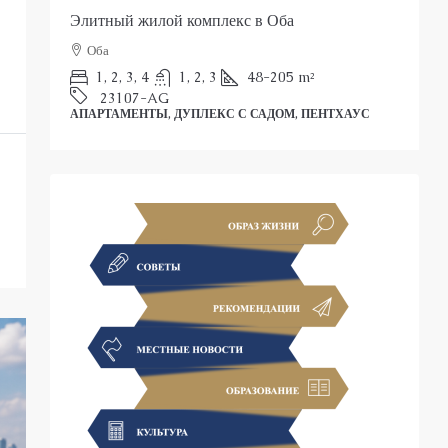
Роскошные апартаменты на продажу в Оба
Э
Аланья
в
Оба
1, 2, 3, 4
1, 2, 3
51-158
m²
С
А
26026-LI
АПАРТАМЕНТЫ, ДУПЛЕКС С САДОМ, ПЕНТХАУС