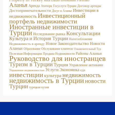
Real Estate Investment Portfolio
Аланья
Аренда
Договор аренды
Госуслуги Турции
Ататюрк
Инвестиции в
Достопримечательности
Досуг в Аланье
Инвестиционный
недвижимость
портфель недвижимости
Иностранные инвестиции в
Турции
Консультации
Исследование рынка
Культура и История Турции
Налогообложение
Новое Законодательство
Новости
Недвижимость в аренду
Аланьи
Образование
Обслуживание клиентов
Ознакомительный Тур
Районы Аланьи
Полезная Информация
Продажа Недвижимости
Руководство для иностранцев
Туризм в Турции
Турция
Управление активами
Услуги
Экономика
еда
Управление недвижимостью
инвестиции
недвижимость
культура
недвижимость в Турции
новости
Турции
турецкая кухня