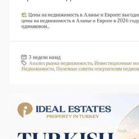
плекс в Оба
Роскошные апартаменты на про
Аланья
Цены на недвижимость в Аланье и Европе: выгодн
цены на недвижимость в Аланье и Европе в 2026 году,
 3
48-205
m²
Оба
одинаковом...
1, 2, 3, 4
1, 2, 3
51-15
ЕКС С САДОМ, ПЕНТХАУС
26026-LI
АПАРТАМЕНТЫ, ДУПЛЕКС С САДО
3 недели назад
Анализ рынка недвижимости
,
Инвестиционные но
Недвижимости
,
Полезные советы покупателям недви