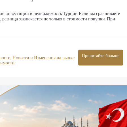
дажу в Оба
Эксклюзивные апартаменты на первой ли
в Кестеле
ые инвестиции в недвижимость Турции Если вы сравниваете
 разница заключается не только в стоимости покупки. При
Кестель
8
m²
1, 2, 3
1, 2
48-187
m²
25039
АПАРТАМЕНТЫ, ДУПЛЕКС С САДОМ, ПЕНТХАУ
М, ПЕНТХАУС
Прочитайте больше
вости
,
Новости и Изменения на рынке
жимости