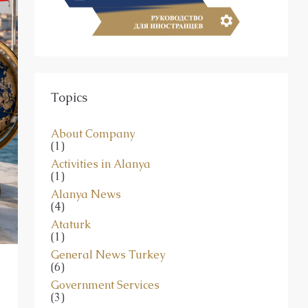
Topics
About Company
(1)
Activities in Alanya
(1)
Alanya News
(4)
Ataturk
(1)
General News Turkey
(6)
Government Services
(3)
Ideal Estates Real Estate Consultancy