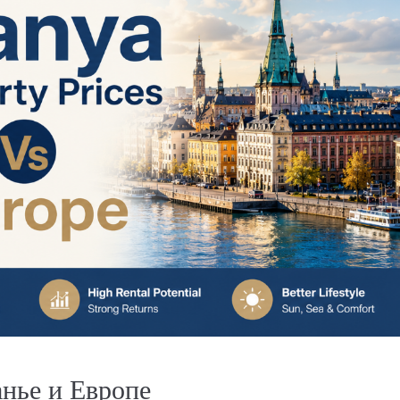
от
€190,000
€570,000
/до
нье и Европе