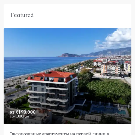
Featured
Price On Request
Роскошный пентхаус в Аланье на продажу