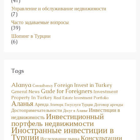
Управление и обслуживание недвижимости
(7)
Часто задаваемые вопросы
(39)
Шопинг в Турции
(6)
Tags
Alanya
Foreign Invest in Turkey
Consultancy
Gude for Foreigners
Investment
General News
Property In Turkey
Real Estate Investment Portfolio
Аланья
Аренда
Договор аренды
Госуслуги Турции
Ататюрк
Инвестиции в
Достопримечательности
Досуг в Аланье
Инвестиционный
недвижимость
портфель недвижимости
Иностранные инвестиции в
Турции
Консультации
Исследование рынка