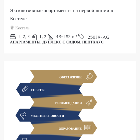
артаменты на первой линии в
Роскошный пентхаус 
Аланья, Каргыджак
2
3
150
m²
ПЕНТХАУС
48-187
m²
25039-AG
ПЛЕКС С САДОМ, ПЕНТХАУС