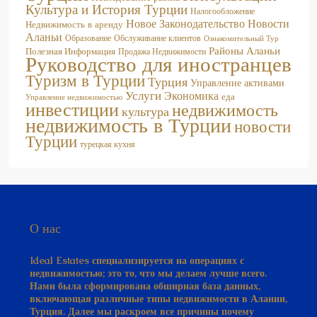
Культура и История Турции
Налогообложение
Новое Законодательство
Новости
Недвижимость в аренду
Аланьи
Образование
Обслуживание клиентов
Ознакомительный Тур
Районы Аланьи
Полезная Информация
Продажа Недвижимости
Руководство для иностранцев
Туризм в Турции
Турция
Управление активами
Услуги
Экономика
еда
Управление недвижимостью
инвестиции
недвижимость
культура
недвижимость в Турции
новости
Турции
турецкая кухня
О нас
Ideal Estates специализируется на операциях с
недвижимостью; это то, что мы делаем лучше всего.
Нами была сформирована обширная база данных,
включающая различные типы недвижимости в Алании,
Турция. Далее мы раскроем все причины почему