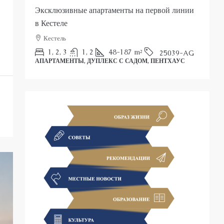
Эксклюзивные апартаменты на первой линии
Р
в Кестеле
Кестель
П
1, 2, 3
1, 2
48-187
m²
25039-AG
АПАРТАМЕНТЫ, ДУПЛЕКС С САДОМ, ПЕНТХАУС
С