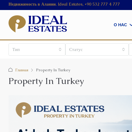
Недвижимость в Алании. Ideal Estates, +90 532 777 4 777
О НАС
Тип
Статус
Главная
Property In Turkey
Property In Turkey