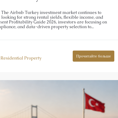
а
Роскошные апартаменты на продажу в Оба
Аланья
6 The Airbnb Turkey investment market continues to
looking for strong rental yields, flexible income, and
5
m²
Оба
ent Profitability Guide 2026, investors are focusing on
iance, and data-driven property selection to...
1, 2, 3, 4
1, 2, 3
51-158
m²
М, ПЕНТХАУС
26026-LI
АПАРТАМЕНТЫ, ДУПЛЕКС С САДОМ, ПЕНТХАУ
Прочитайте больше
,
Residential Property