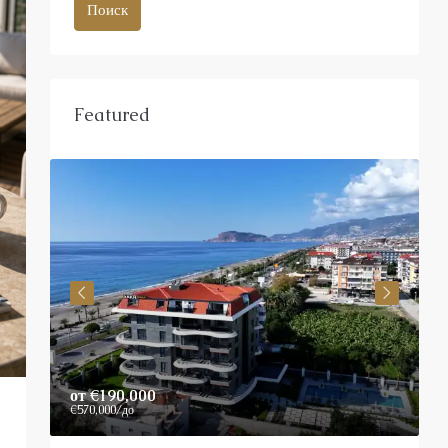
Поиск
Featured
от
€190,000
P
€570,000
/до