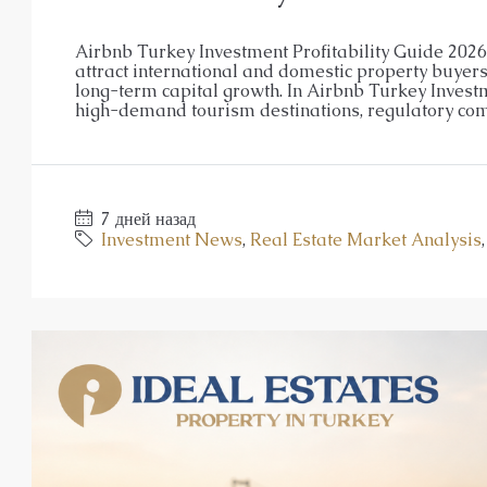
Элитный жилой комплекс в Об
Airbnb Turkey Investment Profitability Guide 202
Оба
attract international and domestic property buyers 
1, 2, 3, 4
1, 2, 3
48-20
long-term capital growth. In Airbnb Turkey Investm
23107-AG
high-demand tourism destinations, regulatory compl
АПАРТАМЕНТЫ, ДУПЛЕКС С САДО
7 дней назад
Investment News
,
Real Estate Market Analysis