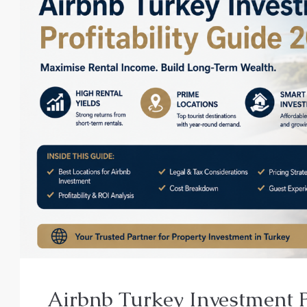
от
€140,000
€435,000
/до
Airbnb Turkey Investment P