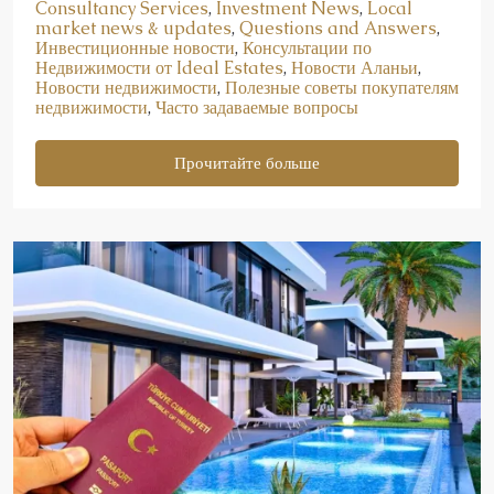
Consultancy Services
,
Investment News
,
Local
market news & updates
,
Questions and Answers
,
Инвестиционные новости
,
Консультации по
Недвижимости от Ideal Estates
,
Новости Аланьи
,
Новости недвижимости
,
Полезные советы покупателям
недвижимости
,
Часто задаваемые вопросы
Прочитайте больше