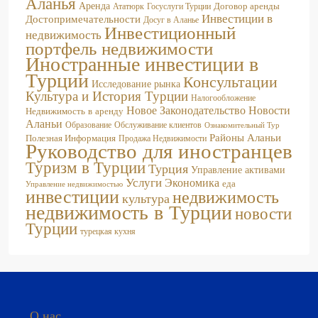
Аланья
Аренда
Договор аренды
Госуслуги Турции
Ататюрк
Инвестиции в
Достопримечательности
Досуг в Аланье
Инвестиционный
недвижимость
портфель недвижимости
Иностранные инвестиции в
Турции
Консультации
Исследование рынка
Культура и История Турции
Налогообложение
Новое Законодательство
Новости
Недвижимость в аренду
Аланьи
Образование
Обслуживание клиентов
Ознакомительный Тур
Районы Аланьи
Полезная Информация
Продажа Недвижимости
Руководство для иностранцев
Туризм в Турции
Турция
Управление активами
Услуги
Экономика
еда
Управление недвижимостью
инвестиции
недвижимость
культура
недвижимость в Турции
новости
Турции
турецкая кухня
О нас