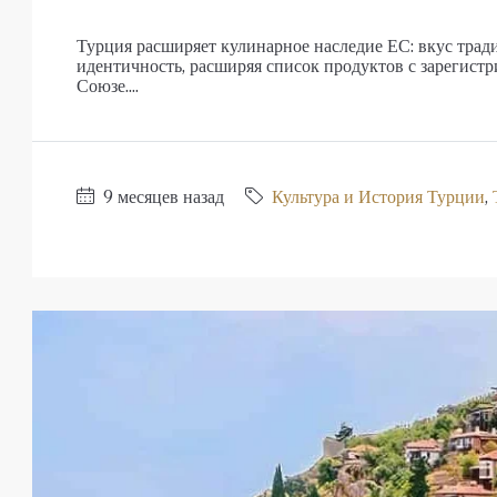
Элитный жилой комплекс в Об
Турция расширяет кулинарное наследие ЕС: вкус тра
Оба
идентичность, расширяя список продуктов с зарегист
Союзе....
1, 2, 3, 4
1, 2, 3
48-20
23107-AG
АПАРТАМЕНТЫ, ДУПЛЕКС С САДО
9 месяцев назад
Культура и История Турции
,