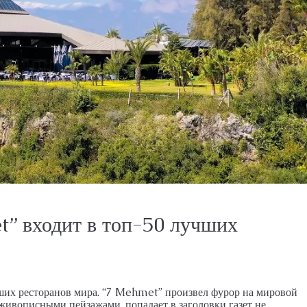
” входит в топ-50 лучших
ших ресторанов мира. “7 Mehmet” произвел фурор на мировой
 живописными пейзажами, попадает в заголовки газет не