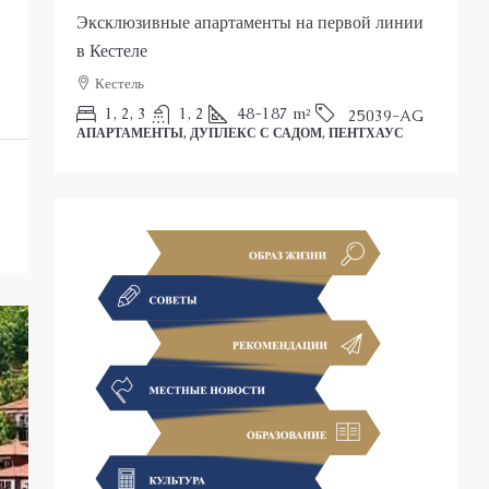
Эксклюзивные апартаменты на первой линии
Р
в Кестеле
Кестель
П
1, 2, 3
1, 2
48-187
m²
25039-AG
АПАРТАМЕНТЫ, ДУПЛЕКС С САДОМ, ПЕНТХАУС
С