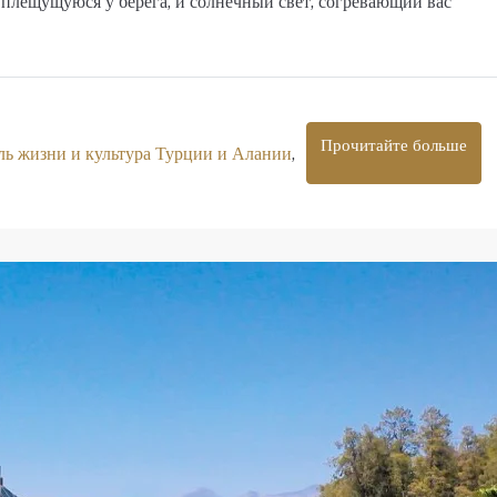
 плещущуюся у берега, и солнечный свет, согревающий вас
Прочитайте больше
ль жизни и культура Турции и Алании
,