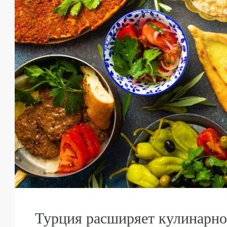
от
€140,000
€435,000
/до
Турция расширяет кулинарно