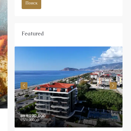
Поиск
Featured
от
€190,000
P
€570,000
/до