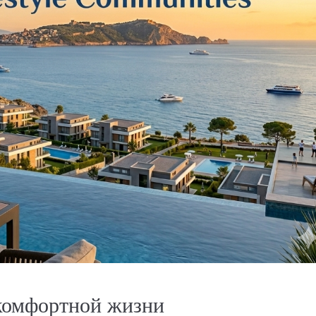
от
€190,000
€570,000
/до
комфортной жизни