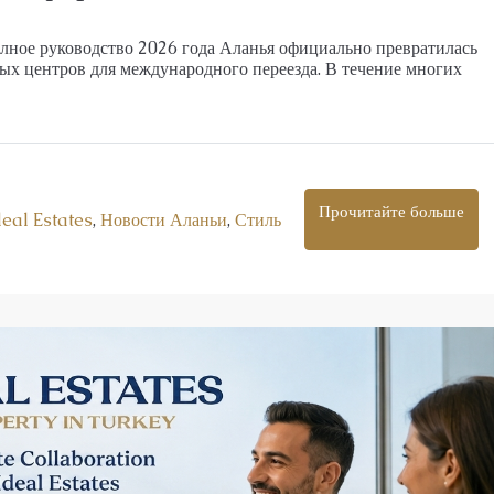
дажу в Оба
Эксклюзивные апартаменты на первой ли
ное руководство 2026 года Аланья официально превратилась
в Кестеле
ных центров для международного переезда. В течение многих
Кестель
8
m²
1, 2, 3
1, 2
48-187
m²
25039
АПАРТАМЕНТЫ, ДУПЛЕКС С САДОМ, ПЕНТХАУ
М, ПЕНТХАУС
Прочитайте больше
eal Estates
,
Новости Аланьи
,
Стиль