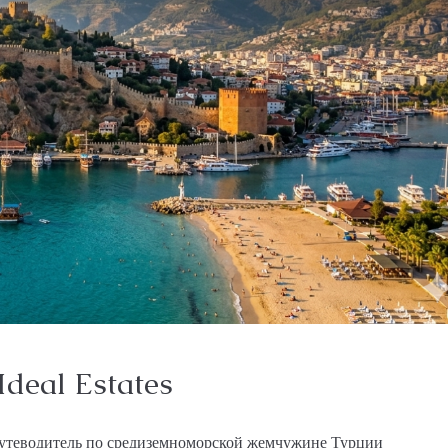
Ideal Estates
 путеводитель по средиземноморской жемчужине Турции