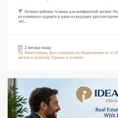
плекс в Оба
Роскошные апартаменты на про
Лучшие районы Аланьи для комфортной жизни: Пол
Аланья
из сезонного курорта в один из ведущих круглогодич
 3
48-205
m²
Оба
лет...
1, 2, 3, 4
1, 2, 3
51-15
ЕКС С САДОМ, ПЕНТХАУС
26026-LI
АПАРТАМЕНТЫ, ДУПЛЕКС С САДО
2 месяца назад
Инвестиции
,
Консультации по Недвижимости от Id
жизни и культура Турции и Алании