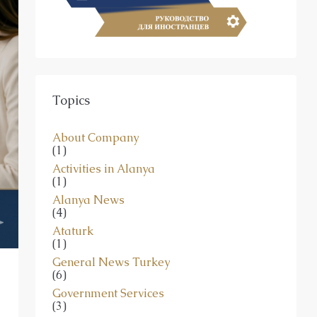
Topics
About Company
(1)
Activities in Alanya
(1)
Alanya News
(4)
Ataturk
(1)
General News Turkey
(6)
Government Services
(3)
Ideal Estates Real Estate Consultancy