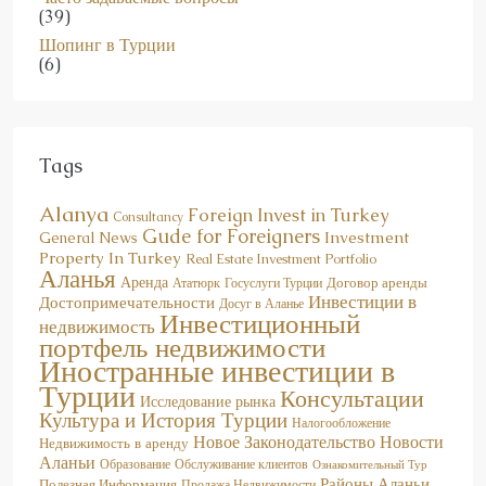
(39)
Шопинг в Турции
(6)
Tags
Alanya
Foreign Invest in Turkey
Consultancy
Gude for Foreigners
Investment
General News
Property In Turkey
Real Estate Investment Portfolio
Аланья
Аренда
Договор аренды
Госуслуги Турции
Ататюрк
Инвестиции в
Достопримечательности
Досуг в Аланье
Инвестиционный
недвижимость
портфель недвижимости
Иностранные инвестиции в
Турции
Консультации
Исследование рынка
Культура и История Турции
Налогообложение
Новое Законодательство
Новости
Недвижимость в аренду
Аланьи
Образование
Обслуживание клиентов
Ознакомительный Тур
Районы Аланьи
Полезная Информация
Продажа Недвижимости