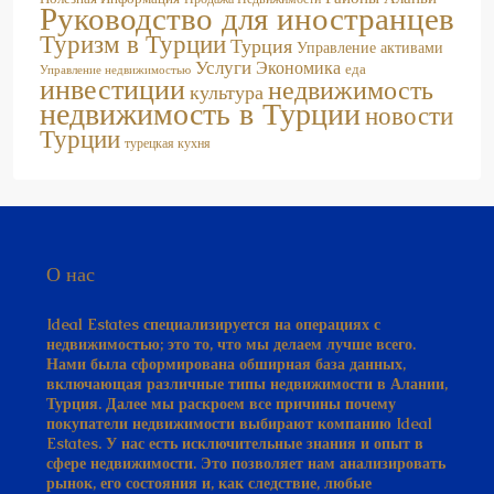
Руководство для иностранцев
Туризм в Турции
Турция
Управление активами
Услуги
Экономика
еда
Управление недвижимостью
инвестиции
недвижимость
культура
недвижимость в Турции
новости
Турции
турецкая кухня
О нас
Ideal Estates специализируется на операциях с
недвижимостью; это то, что мы делаем лучше всего.
Нами была сформирована обширная база данных,
включающая различные типы недвижимости в Алании,
Турция. Далее мы раскроем все причины почему
покупатели недвижимости выбирают компанию Ideal
Estates. У нас есть исключительные знания и опыт в
сфере недвижимости. Это позволяет нам анализировать
рынок, его состояния и, как следствие, любые