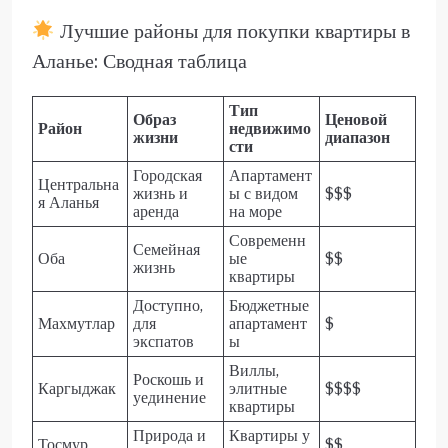
Лучшие районы для покупки квартиры в
Аланье: Сводная таблица
Тип
Образ
Ценовой
Район
недвижимо
жизни
диапазон
сти
Городская
Апартамент
Центральна
жизнь и
ы с видом
$$$
я Аланья
аренда
на море
Современн
Семейная
Оба
ые
$$
жизнь
квартиры
Доступно,
Бюджетные
Махмутлар
для
апартамент
$
экспатов
ы
Виллы,
Роскошь и
Каргыджак
элитные
$$$$
уединение
квартиры
Природа и
Квартиры у
Тосмур
$$