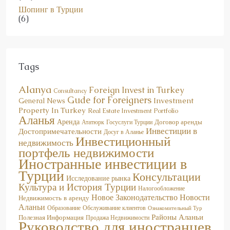
(6)
Tags
Alanya
Foreign Invest in Turkey
Consultancy
Gude for Foreigners
Investment
General News
Property In Turkey
Real Estate Investment Portfolio
Аланья
Аренда
Договор аренды
Госуслуги Турции
Ататюрк
Инвестиции в
Достопримечательности
Досуг в Аланье
Инвестиционный
недвижимость
портфель недвижимости
Иностранные инвестиции в
Турции
Консультации
Исследование рынка
Культура и История Турции
Налогообложение
Новое Законодательство
Новости
Недвижимость в аренду
Аланьи
Образование
Обслуживание клиентов
Ознакомительный Тур
Районы Аланьи
Полезная Информация
Продажа Недвижимости
Руководство для иностранцев
Туризм в Турции
Турция
Управление активами