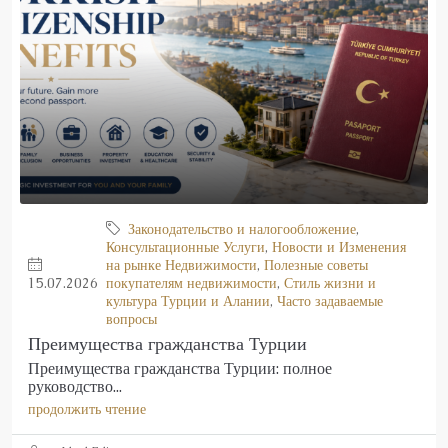
Законодательство и налогообложение
,
Консультационные Услуги
,
Новости и Изменения
на рынке Недвижимости
,
Полезные советы
15.07.2026
покупателям недвижимости
,
Стиль жизни и
культура Турции и Алании
,
Часто задаваемые
вопросы
Преимущества гражданства Турции
Преимущества гражданства Турции: полное
руководство...
продолжить чтение