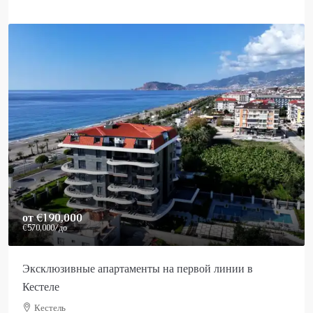
Price On Request
Роскошный пентхаус в Аланье на продажу
Аланья, Каргыджак
2
3
150
m²
25022-AK