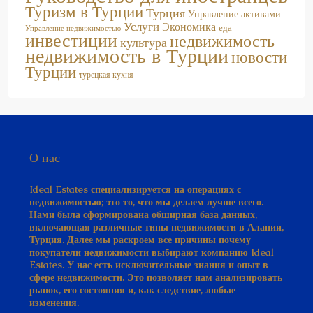
Услуги
Экономика
еда
Управление недвижимостью
инвестиции
недвижимость
культура
недвижимость в Турции
новости
Турции
турецкая кухня
О нас
Ideal Estates специализируется на операциях с
недвижимостью; это то, что мы делаем лучше всего.
Нами была сформирована обширная база данных,
включающая различные типы недвижимости в Алании,
Турция. Далее мы раскроем все причины почему
покупатели недвижимости выбирают компанию Ideal
Estates. У нас есть исключительные знания и опыт в
сфере недвижимости. Это позволяет нам анализировать
рынок, его состояния и, как следствие, любые
изменения.
Подробнее