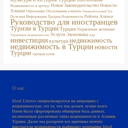
Аланьи
Образование
Обслуживание клиентов
Ознакомительный Тур
Районы Аланьи
Полезная Информация
Продажа Недвижимости
Руководство для иностранцев
Туризм в Турции
Турция
Управление активами
Услуги
Экономика
еда
Управление недвижимостью
инвестиции
недвижимость
культура
недвижимость в Турции
новости
Турции
турецкая кухня
О нас
Ideal Estates специализируется на операциях с
недвижимостью; это то, что мы делаем лучше всего.
Нами была сформирована обширная база данных,
включающая различные типы недвижимости в Алании,
Турция. Далее мы раскроем все причины почему
покупатели недвижимости выбирают компанию Ideal
Estates. У нас есть исключительные знания и опыт в