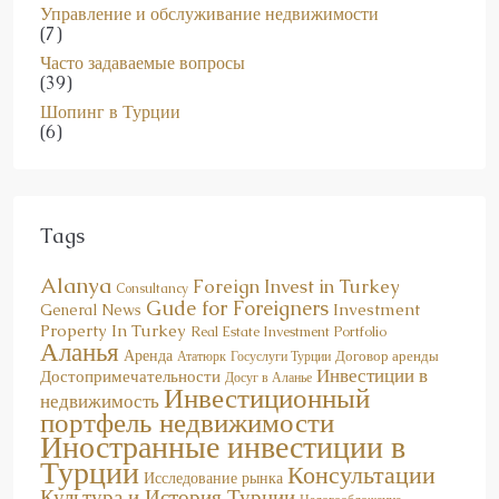
(7)
Часто задаваемые вопросы
(39)
Шопинг в Турции
(6)
Tags
Alanya
Foreign Invest in Turkey
Consultancy
Gude for Foreigners
Investment
General News
Property In Turkey
Real Estate Investment Portfolio
Аланья
Аренда
Договор аренды
Госуслуги Турции
Ататюрк
Инвестиции в
Достопримечательности
Досуг в Аланье
Инвестиционный
недвижимость
портфель недвижимости
Иностранные инвестиции в
Турции
Консультации
Исследование рынка
Культура и История Турции
Налогообложение
Новое Законодательство
Новости
Недвижимость в аренду