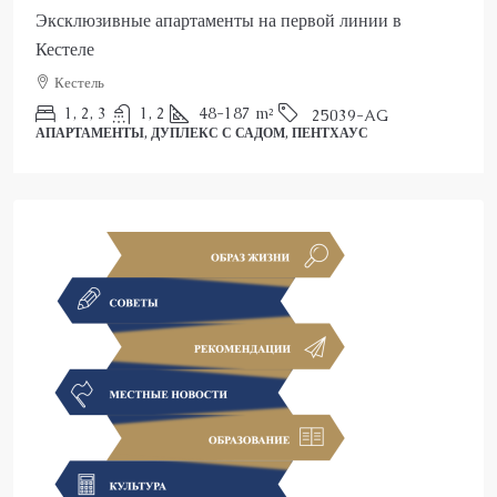
Роскошный пентхаус в Аланье на продажу
Аланья, Каргыджак
2
3
150
m²
25022-AK
ПЕНТХАУС