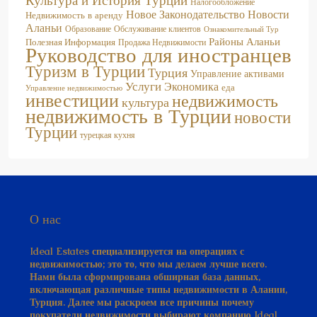
Культура и История Турции
Налогообложение
Новое Законодательство
Новости
Недвижимость в аренду
Аланьи
Образование
Обслуживание клиентов
Ознакомительный Тур
Районы Аланьи
Полезная Информация
Продажа Недвижимости
Руководство для иностранцев
Туризм в Турции
Турция
Управление активами
Услуги
Экономика
еда
Управление недвижимостью
инвестиции
недвижимость
культура
недвижимость в Турции
новости
Турции
турецкая кухня
О нас
Ideal Estates специализируется на операциях с
недвижимостью; это то, что мы делаем лучше всего.
Нами была сформирована обширная база данных,
включающая различные типы недвижимости в Алании,
Турция. Далее мы раскроем все причины почему
покупатели недвижимости выбирают компанию Ideal