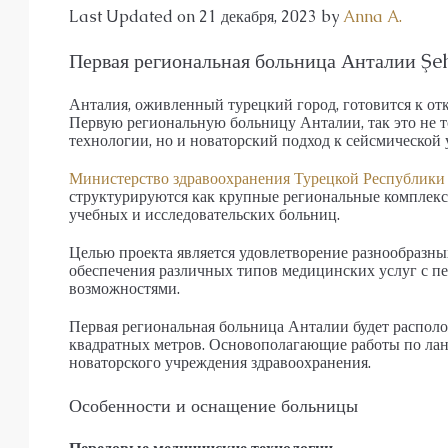
АПАРТАМЕНТЫ, ДУПЛЕКС С САДО
Last Updated on 21 декабря, 2023 by
Anna A.
Первая региональная больница Анталии Şe
Анталия, оживленный турецкий город, готовится к от
Первую региональную больницу Анталии, так это не т
технологии, но и новаторский подход к сейсмической 
Министерство здравоохранения Турецкой Республики
структурируются как крупные региональные комплек
учебных и исследовательских больниц.
Целью проекта является удовлетворение разнообразн
обеспечения различных типов медицинских услуг с 
возможностями.
Первая региональная больница Анталии будет располо
квадратных метров. Основополагающие работы по ланд
новаторского учреждения здравоохранения.
Особенности и оснащение больницы