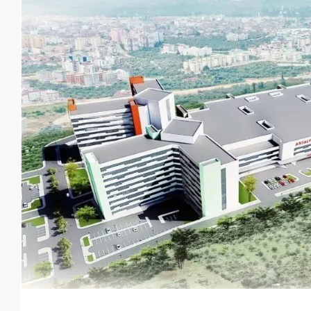
от
€140,000
€435,000
/до
Элитный жилой комплекс в Об
Оба
1, 2, 3, 4
1, 2, 3
48-20
23107-AG