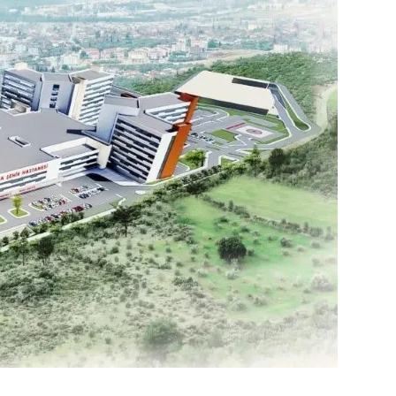
Price on Request
а
Роскошные апартаменты на продажу в Оба
Аланья
5
m²
Оба
1, 2, 3, 4
1, 2, 3
51-158
m²