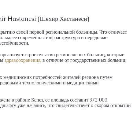
М, ПЕНТХАУС
26026-LI
АПАРТАМЕНТЫ, ДУПЛЕКС С САДОМ, ПЕНТХАУ
hir Hastanesi (Шехир Хастанеси)
крытию своей первой региональной больницы. Что отличает
олько ее современная инфраструктура и передовые
устойчивости.
организует строительство региональных больниц, которые
сы
здравоохранения
, в отличие от государственных больниц,
ых медицинских потребностей жителей региона путем
передовыми технологическими и медицинскими
жена в районе Кепез, ее площадь составит 372 000
шафту уже начались, что свидетельствует о скором открытии