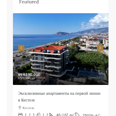
Featured
от
€190,000
P
€570,000
/до
Эксклюзивные апартаменты на первой линии
Р
в Кестеле
Кестель
П
1, 2, 3
1, 2
48-187
m²
25039-AG