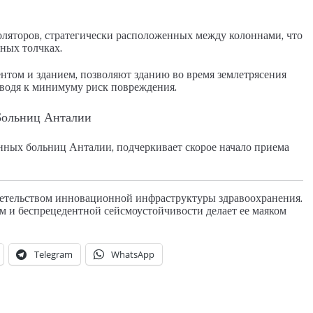
оляторов, стратегически расположенных между колоннами, что
ных толчках.
нтом и зданием, позволяют зданию во время землетрясения
сводя к минимуму риск повреждения.
Больниц Анталии
нных больниц Анталии, подчеркивает скорое начало приема
детельством инновационной инфраструктуры здравоохранения.
 и беспрецедентной сейсмоустойчивости делает ее маяком
Telegram
WhatsApp