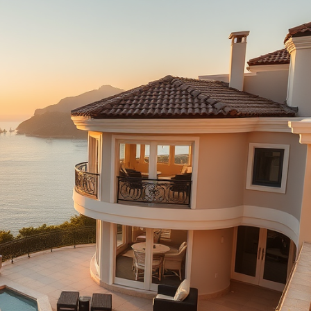
Price on Request
а
Роскошные апартаменты на продажу в Оба
Аланья
5
m²
Оба
1, 2, 3, 4
1, 2, 3
51-158
m²