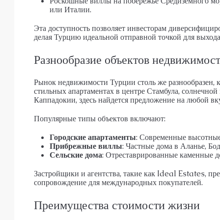
Роскошные виллы на побережье Средиземного мор
или Италии.
Эта доступность позволяет инвесторам диверсифициро
делая Турцию идеальной отправной точкой для выхо
Разнообразие объектов недвижимос
Рынок недвижимости Турции столь же разнообразен, ка
стильных апартаментах в центре Стамбула, солнечной
Каппадокии, здесь найдется предложение на любой вк
Популярные типы объектов включают:
Городские апартаменты
: Современные высотные
Прибрежные виллы
: Частные дома в Аланье, Бо
Сельские дома
: Отреставрированные каменные д
Застройщики и агентства, такие как Ideal Estates, 
сопровождение для международных покупателей.
Преимущества стоимости жизни