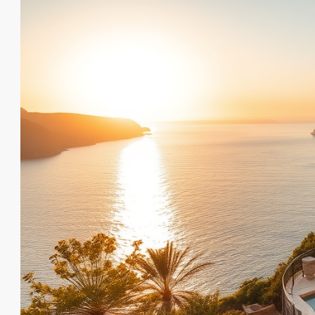
от
€140,000
€435,000
/до
Элитный жилой комплекс в Об
Оба
1, 2, 3, 4
1, 2, 3
48-20
23107-AG