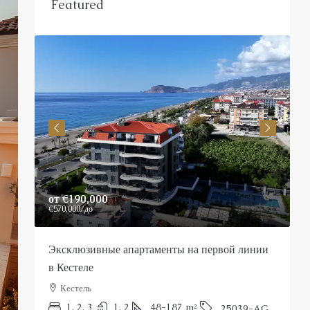
Featured
от
€190,000
P
€570,000
/до
Эксклюзивные апартаменты на первой линии
Р
в Кестеле
Кестель
П
1, 2, 3
1, 2
48-187
m²
25039-AG