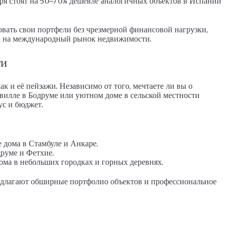
я стоят на 50–70% дешевле аналогичных объектов в Испании
вать свои портфели без чрезмерной финансовой нагрузки,
да на международный рынок недвижимости.
ти
к и её пейзажи. Независимо от того, мечтаете ли вы о
 вилле в Бодруме или уютном доме в сельской местности
ус и бюджет.
 дома в Стамбуле и Анкаре.
друме и Фетхие.
ома в небольших городках и горных деревнях.
предлагают обширные портфолио объектов и профессиональное