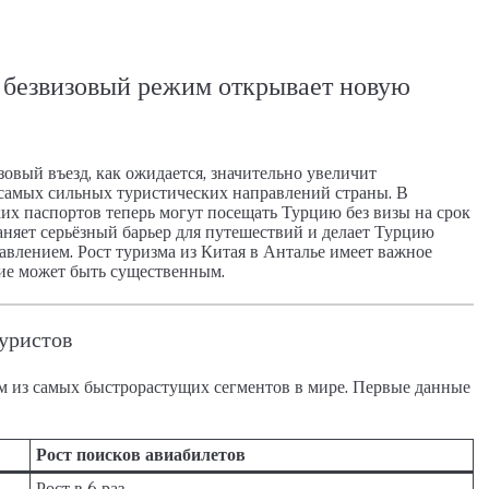
ДОМ, ПЕНТХАУС
26026-LI
АПАРТАМЕНТЫ, ДУПЛЕКС С САДОМ, ПЕНТХ
: безвизовый режим открывает новую
овый въезд, как ожидается, значительно увеличит
 самых сильных туристических направлений страны. В
их паспортов теперь могут посещать Турцию без визы на срок
аняет серьёзный барьер для путешествий и делает Турцию
влением. Рост туризма из Китая в Анталье имеет важное
ние может быть существенным.
уристов
м из самых быстрорастущих сегментов в мире. Первые данные
Рост поисков авиабилетов
Рост в 6 раз