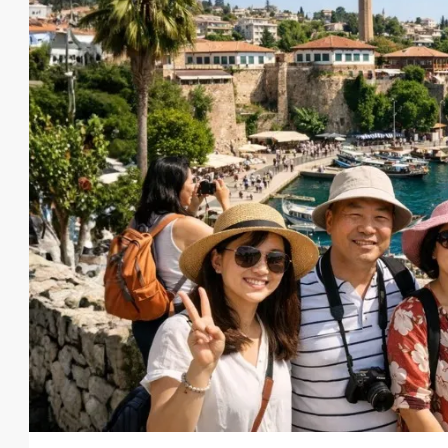
от
€140,000
€435,000
/до
Элитный жилой комплекс в
Оба
1, 2, 3, 4
1, 2, 3
48
23107-AG