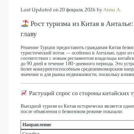
АПАРТАМЕНТЫ, ДУПЛЕКС С СА
Last Updated on 20 февраля, 2026 by
Anna A.
Рост туризма из Китая в Анталье
главу
Решение Турции предоставить гражданам Китая безвиз
туристический поток — особенно в Анталью, одно из
соответствии с новым регламентом владельцы китайск
до 90 дней в течение 180-дневного периода. Это устр
более конкурентоспособным средиземноморским напра
значение и для рынка недвижимости, поскольку влия
Растущий спрос со стороны китайских т
Выездной туризм из Китая исторически является одни
после объявления о безвизовом режиме показали:
Направление
Стамбул