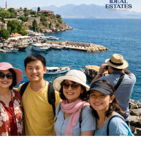
Price on Request
 Оба
Роскошные апартаменты на продажу в 
Аланья
-205
m²
Оба
1, 2, 3, 4
1, 2, 3
51-158
m²