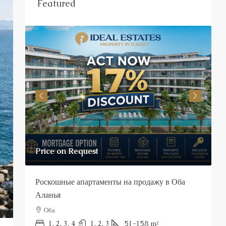
Featured
от
€190,000
€570,000
/до
Оба
Эксклюзивные апартаменты на первой линии
в Кестеле
Кестель
1, 2, 3
1, 2
48-187
m²
25039-AG