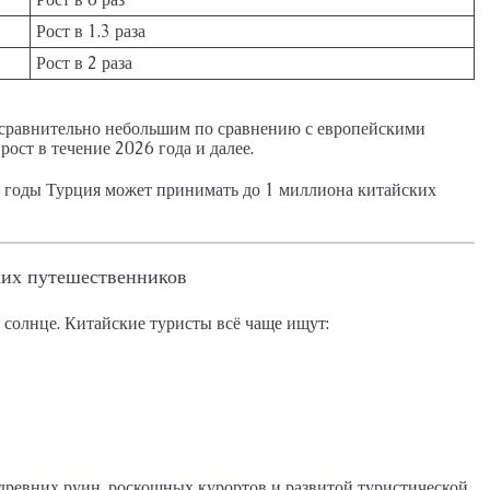
Рост в 1.3 раза
Рост в 2 раза
о сравнительно небольшим по сравнению с европейскими
ост в течение 2026 года и далее.
 годы Турция может принимать до 1 миллиона китайских
ких путешественников
и солнце. Китайские туристы всё чаще ищут:
 древних руин, роскошных курортов и развитой туристической