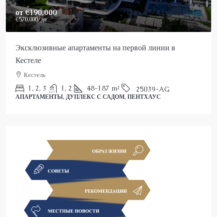
Price On Request
Роскошный пентхаус в Аланье на продажу
Аланья, Каргыджак
2
3
150
m²
25022-AK
ПЕНТХАУС