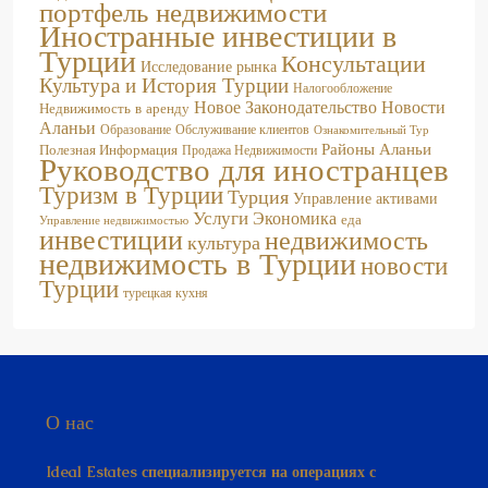
Иностранные инвестиции в
Турции
Консультации
Исследование рынка
Культура и История Турции
Налогообложение
Новое Законодательство
Новости
Недвижимость в аренду
Аланьи
Образование
Обслуживание клиентов
Ознакомительный Тур
Районы Аланьи
Полезная Информация
Продажа Недвижимости
Руководство для иностранцев
Туризм в Турции
Турция
Управление активами
Услуги
Экономика
еда
Управление недвижимостью
инвестиции
недвижимость
культура
недвижимость в Турции
новости
Турции
турецкая кухня
О нас
Ideal Estates специализируется на операциях с
недвижимостью; это то, что мы делаем лучше всего.
Нами была сформирована обширная база данных,