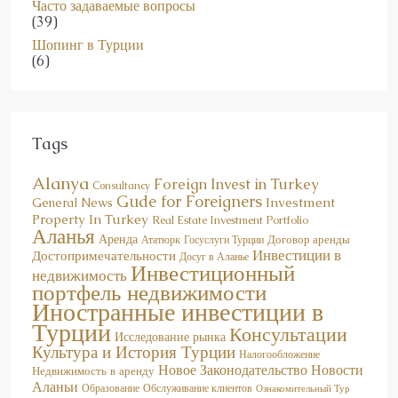
Шопинг в Турции
(6)
Tags
Alanya
Foreign Invest in Turkey
Consultancy
Gude for Foreigners
Investment
General News
Property In Turkey
Real Estate Investment Portfolio
Аланья
Аренда
Договор аренды
Госуслуги Турции
Ататюрк
Инвестиции в
Достопримечательности
Досуг в Аланье
Инвестиционный
недвижимость
портфель недвижимости
Иностранные инвестиции в
Турции
Консультации
Исследование рынка
Культура и История Турции
Налогообложение
Новое Законодательство
Новости
Недвижимость в аренду
Аланьи
Образование
Обслуживание клиентов
Ознакомительный Тур
Районы Аланьи
Полезная Информация
Продажа Недвижимости
Руководство для иностранцев