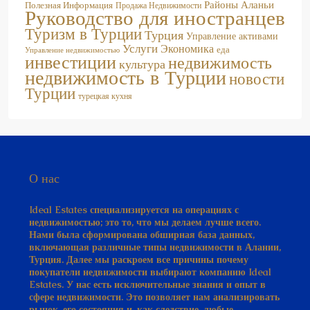
Туризм в Турции
Турция
Управление активами
Услуги
Экономика
еда
Управление недвижимостью
инвестиции
недвижимость
культура
недвижимость в Турции
новости
Турции
турецкая кухня
О нас
Ideal Estates специализируется на операциях с
недвижимостью; это то, что мы делаем лучше всего.
Нами была сформирована обширная база данных,
включающая различные типы недвижимости в Алании,
Турция. Далее мы раскроем все причины почему
покупатели недвижимости выбирают компанию Ideal
Estates. У нас есть исключительные знания и опыт в
сфере недвижимости. Это позволяет нам анализировать
рынок, его состояния и, как следствие, любые
изменения.