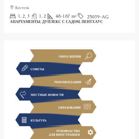
2
3
150
m²
25022-AK
ПЕНТХАУС