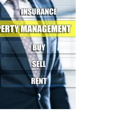
0
Price on Request
лой комплекс в Оба
Роскошные апартамент
Аланья
1, 2, 3
48-205
m²
Оба
AG
1, 2, 3, 4
1, 2, 3