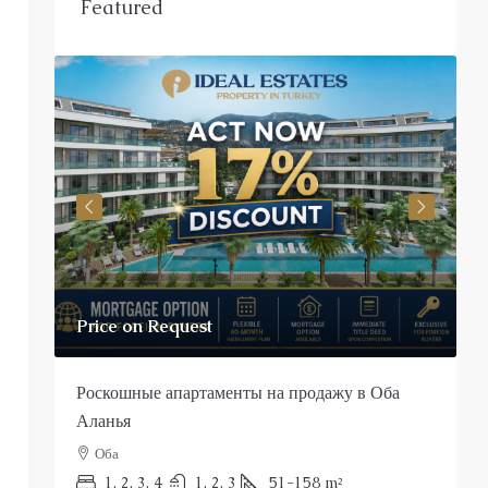
Featured
от
€190,000
€570,000
/до
ы на продажу в Оба
Эксклюзивные апартаменты на пе
в Кестеле
Кестель
51-158
m²
1, 2, 3
1, 2
48-187
m²