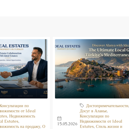
Консультации по
Достопримечательности
вижимости от Ideal
Досуг в Аланье
,
ates
,
Недвижимость
Консультации по
al Estates
,
Недвижимости от Ideal
15.05.2026
вижимость на продажу
,
О
Estates
,
Стиль жизни и