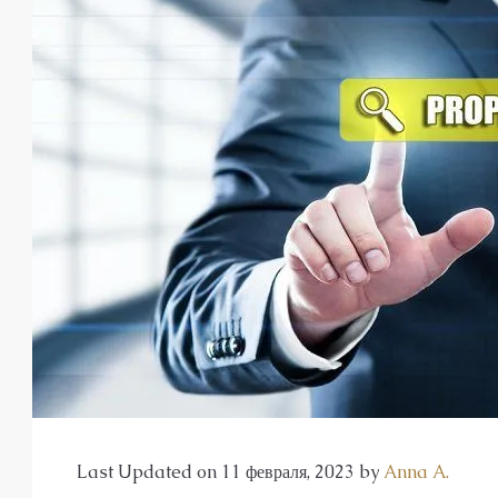
от
€140,00
€435,000
/до
Элитный жи
Оба
1, 2, 3, 4
Last Updated on 11 февраля, 2023 by
Anna A.
23107-