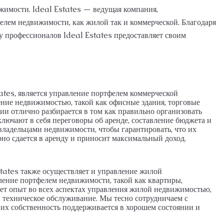
Ы, ДУПЛЕКС С САДОМ, ПЕНТХАУС
26026-LI
имости. Ideal Estates — ведущая компания,
АПАРТАМЕНТЫ, ДУПЛЕКС
лем недвижимости, как жилой так и коммерческой. Благодаря
у профессионалов Ideal Estates предоставляет своим
ates, является управление портфелем коммерческой
ение недвижимостью, такой как офисные здания, торговые
ии отлично разбирается в том как правильно организовать
ючают в себя переговоры об аренде, составление бюджета и
владельцами недвижимости, чтобы гарантировать, что их
рно сдается в аренду и приносит максимальный доход.
tates также осуществляет и управление жилой
ление портфелем недвижимости, такой как квартиры,
ет опыт во всех аспектах управления жилой недвижимостью,
и техническое обслуживание. Мы тесно сотрудничаем с
 их собственность поддерживается в хорошем состоянии и