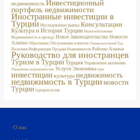
портфель недвижимости
Иностранные инвестиции в
Турции
Консультации
Исследование рынка
Культура и История Турции
Налогообложение
Новое Законодательство
Новости
Недвижимость в аренду
Аланьи
Образование
Обслуживание клиентов
Ознакомительный Тур
Районы Аланьи
Полезная Информация
Продажа Недвижимости
Руководство для иностранцев
Туризм в Турции
Турция
Управление активами
Услуги
Экономика
еда
Управление недвижимостью
инвестиции
недвижимость
культура
недвижимость в Турции
новости
Турции
турецкая кухня
О нас
Ideal Estates специализируется на операциях с
недвижимостью; это то, что мы делаем лучше всего.