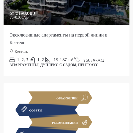
Price On Request
Роскошный пентхаус в Аланье на продажу
Аланья, Каргыджак
2
3
150
m²
25022-AK
ПЕНТХАУС