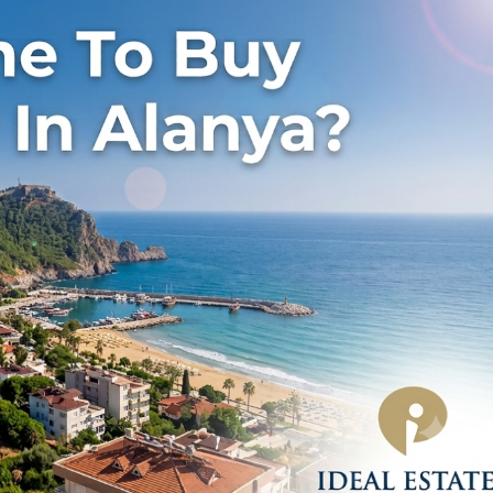
Price on Request
а
Роскошные апартаменты на продажу в Оба
Аланья
5
m²
Оба
1, 2, 3, 4
1, 2, 3
51-158
m²