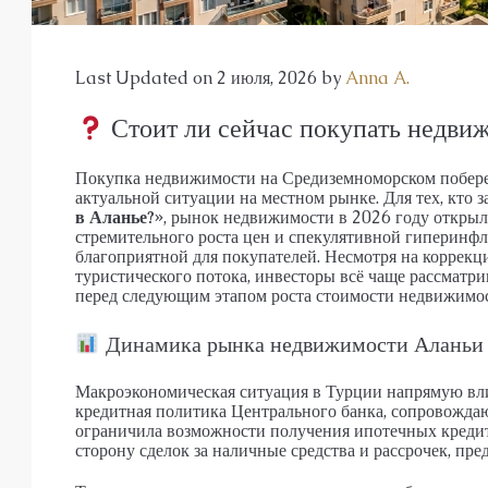
АПАРТАМЕНТЫ, ДУПЛЕКС С САДО
Last Updated on 2 июля, 2026 by
Anna A.
Стоит ли сейчас покупать недви
Покупка недвижимости на Средиземноморском побере
актуальной ситуации на местном рынке. Для тех, кто 
в Аланье?»
, рынок недвижимости в 2026 году открыл
стремительного роста цен и спекулятивной гиперинфл
благоприятной для покупателей. Несмотря на коррек
туристического потока, инвесторы всё чаще рассматр
перед следующим этапом роста стоимости недвижимос
Динамика рынка недвижимости Аланьи
Макроэкономическая ситуация в Турции напрямую вли
кредитная политика Центрального банка, сопровожда
ограничила возможности получения ипотечных кредито
сторону сделок за наличные средства и рассрочек, пр