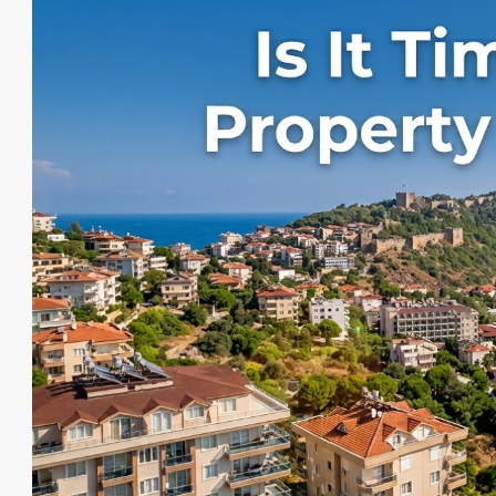
от
€140,000
€435,000
/до
Элитный жилой комплекс в Об
Оба
1, 2, 3, 4
1, 2, 3
48-20
23107-AG