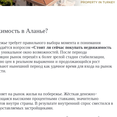
М, ПЕНТХАУС
26026-LI
АПАРТАМЕНТЫ, ДУПЛЕКС С САДОМ, ПЕНТХАУ
жимость в Аланье?
жье требует правильного выбора момента и понимания
задаётся вопросом
«Стоит ли сейчас покупать недвижимость
 уникальное окно возможностей. После периода
яции рынок перешёл к более зрелой стадии стабилизации,
цию цен в реальном выражении и продолжающийся рост
ивают нынешний период как удачное время для входа на рынок
ти.
яет на рынок жилья на побережье. Жёсткая денежно-
ющаяся высокими процентными ставками, значительно
в внутри страны. В результате внутренний спрос сместился в
едоставляемых застройщиками.