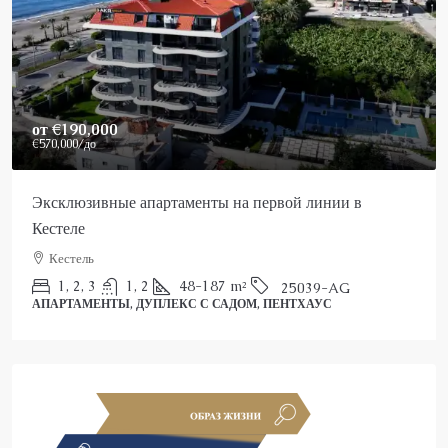
Price On Request
Роскошный пентхаус в Аланье на продажу
Аланья, Каргыджак
2
3
150
m²
25022-AK
ПЕНТХАУС