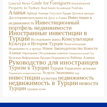
Property In Turkey
Real Estate Investment Portfolio
Аланья
Аренда
Договор аренды
Госуслуги Турции
Ататюрк
Инвестиции в
Достопримечательности
Досуг в Аланье
Инвестиционный
недвижимость
портфель недвижимости
Иностранные инвестиции в
Турции
Консультации
Исследование рынка
Культура и История Турции
Налогообложение
Новое Законодательство
Новости
Недвижимость в аренду
Аланьи
Образование
Обслуживание клиентов
Ознакомительный Тур
Районы Аланьи
Полезная Информация
Продажа Недвижимости
Руководство для иностранцев
Туризм в Турции
Турция
Управление активами
Услуги
Экономика
еда
Управление недвижимостью
инвестиции
недвижимость
культура
недвижимость в Турции
новости
Турции
турецкая кухня