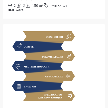
2
3
150
m²
25022-AK
ПЕНТХАУС