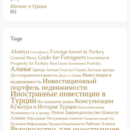
Шопинг в Турции
(6)
Tags
Alanya
Foreign Invest in Turkey
Consultancy
Gude for Foreigners
Investment
General News
Property In Turkey
Real Estate Investment Portfolio
Аланья
Аренда
Договор аренды
Госуслуги Турции
Ататюрк
Инвестиции в
Достопримечательности
Досуг в Аланье
Инвестиционный
недвижимость
портфель недвижимости
Иностранные инвестиции в
Турции
Консультации
Исследование рынка
Культура и История Турции
Налогообложение
Новое Законодательство
Новости
Недвижимость в аренду
Аланьи
Образование
Обслуживание клиентов
Ознакомительный Тур
Районы Аланьи
Полезная Информация
Продажа Недвижимости
Руководство для иностранцев