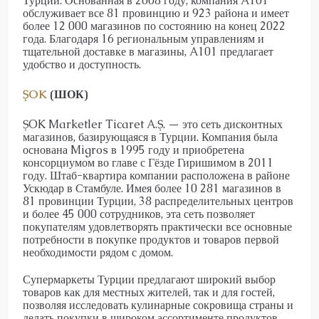
Турции. Основанная в 2008 году, компания A101
обслуживает все 81 провинцию и 923 района и имеет
более 12 000 магазинов по состоянию на конец 2022
года. Благодаря 16 региональным управлениям и
тщательной доставке в магазины, A101 предлагает
удобство и доступность.
ŞOK
(ШОК)
ŞOK Marketler Ticaret A.Ş. — это сеть дисконтных
магазинов, базирующаяся в Турции. Компания была
основана Migros в 1995 году и приобретена
консорциумом во главе с Гёзде Гиришимом в 2011
году. Штаб-квартира компании расположена в районе
Ускюдар в Стамбуле. Имея более 10 281 магазинов в
81 провинции Турции, 38 распределительных центров
и более 45 000 сотрудников, эта сеть позволяет
покупателям удовлетворять практически все основные
потребности в покупке продуктов и товаров первой
необходимости рядом с домом.
Супермаркеты Турции предлагают широкий выбор
товаров как для местных жителей, так и для гостей,
позволяя исследовать кулинарные сокровища страны и
делать покупки в широком ассортименте продуктов.