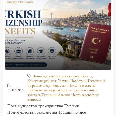
Законодательство и налогообложение
,
Консультационные Услуги
,
Новости и Изменения
на рынке Недвижимости
,
Полезные советы
15.07.2026
покупателям недвижимости
,
Стиль жизни и
культура Турции и Алании
,
Часто задаваемые
вопросы
Преимущества гражданства Турции
Преимущества гражданства Турции: полное