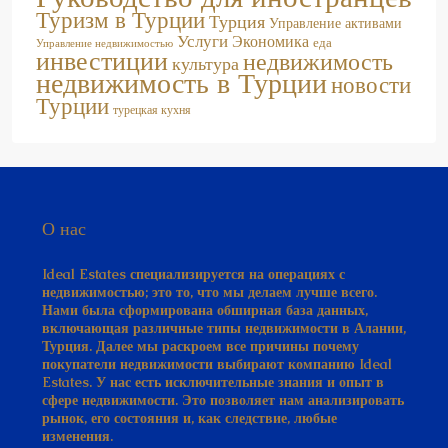
Туризм в Турции
Турция
Управление активами
Услуги
Экономика
еда
Управление недвижимостью
инвестиции
недвижимость
культура
недвижимость в Турции
новости
Турции
турецкая кухня
О нас
Ideal Estates специализируется на операциях с
недвижимостью; это то, что мы делаем лучше всего.
Нами была сформирована обширная база данных,
включающая различные типы недвижимости в Алании,
Турция. Далее мы раскроем все причины почему
покупатели недвижимости выбирают компанию Ideal
Estates. У нас есть исключительные знания и опыт в
сфере недвижимости. Это позволяет нам анализировать
рынок, его состояния и, как следствие, любые
изменения.