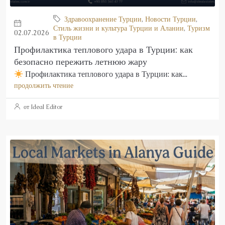
Здравоохранение Турции
,
Новости Турции
,
Стиль жизни и культура Турции и Алании
,
Туризм
02.07.2026
в Турции
Профилактика теплового удара в Турции: как
безопасно пережить летнюю жару
Профилактика теплового удара в Турции: как...
продолжить чтение
от Ideal Editor