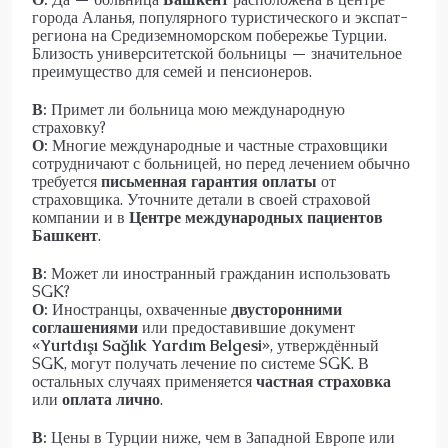
города Аланья, популярного туристического и экспат-
региона на Средиземноморском побережье Турции.
Близость университетской больницы — значительное
преимущество для семей и пенсионеров.
В:
Примет ли больница мою международную
страховку?
О:
Многие международные и частные страховщики
сотрудничают с больницей, но перед лечением обычно
требуется
письменная гарантия оплаты
от
страховщика. Уточните детали в своей страховой
компании и в
Центре международных пациентов
Башкент
.
В:
Может ли иностранный гражданин использовать
SGK?
О:
Иностранцы, охваченные
двусторонними
соглашениями
или предоставившие документ
«Yurtdışı Sağlık Yardım Belgesi»
, утверждённый
SGK, могут получать лечение по системе SGK. В
остальных случаях применяется
частная страховка
или
оплата лично
.
В:
Цены в Турции ниже, чем в Западной Европе или