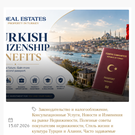
Законодательство и налогообложение
,
Консультационные Услуги
,
Новости и Изменения
на рынке Недвижимости
,
Полезные советы
15.07.2026
покупателям недвижимости
,
Стиль жизни и
культура Турции и Алании
,
Часто задаваемые