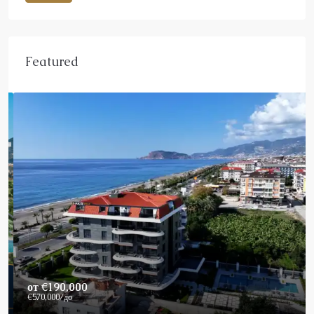
Featured
от
€190,000
€570,000
/до