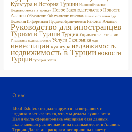
Культура и История Турции
Налогообложение
Новое Законодательство
Новости
Недвижимость в аренду
Аланьи
Образование
Обслуживание клиентов
Ознакомительный Тур
Районы Аланьи
Полезная Информация
Продажа Недвижимости
Руководство для иностранцев
Туризм в Турции
Турция
Управление активами
Услуги
Экономика
еда
Управление недвижимостью
инвестиции
недвижимость
культура
недвижимость в Турции
новости
Турции
турецкая кухня
О нас
Ideal Estates специализируется на операциях с
недвижимостью; это то, что мы делаем лучше всего.
Нами была сформирована обширная база данных,
включающая различные типы недвижимости в Алании,
Турция. Далее мы раскроем все причины почему