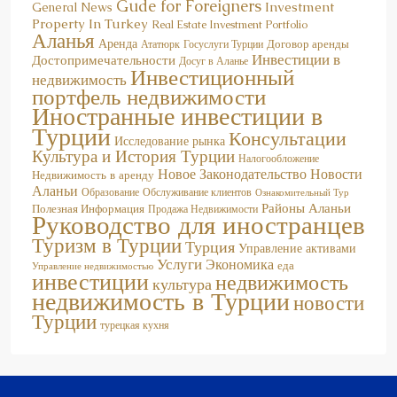
Property In Turkey
Real Estate Investment Portfolio
Аланья
Аренда
Договор аренды
Госуслуги Турции
Ататюрк
Инвестиции в
Достопримечательности
Досуг в Аланье
Инвестиционный
недвижимость
портфель недвижимости
Иностранные инвестиции в
Турции
Консультации
Исследование рынка
Культура и История Турции
Налогообложение
Новое Законодательство
Новости
Недвижимость в аренду
Аланьи
Образование
Обслуживание клиентов
Ознакомительный Тур
Районы Аланьи
Полезная Информация
Продажа Недвижимости
Руководство для иностранцев
Туризм в Турции
Турция
Управление активами
Услуги
Экономика
еда
Управление недвижимостью
инвестиции
недвижимость
культура
недвижимость в Турции
новости
Турции
турецкая кухня