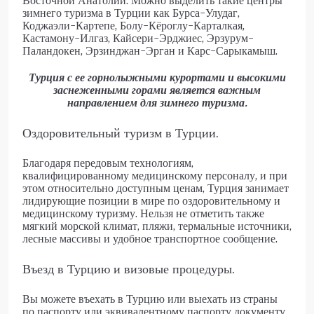
Восточной Анатолии. Можно выделить такие центры
зимнего туризма в Турции как Бурса-Улудаг,
Коджаэли-Картепе, Болу-Кёроглу-Карталкая,
Кастамону-Илгаз, Кайсери-Эрджиес, Эрзурум-
Паландокен, Эрзинджан-Эрган и Карс-Сарыкамыш.
Турция с ее горнолыжными курортами и высокими
заснеженными горами является важным
направлением для зимнего туризма.
Оздоровительный туризм в Турции.
Благодаря передовым технологиям,
квалифицированному медицинскому персоналу, и при
этом относительно доступным ценам, Турция занимает
лидирующие позиции в мире по оздоровительному и
медицинскому туризму. Нельзя не отметить также
мягкий морской климат, пляжи, термальные источники,
лесные массивы и удобное транспортное сообщение.
Въезд в Турцию и визовые процедуры.
Вы можете въехать в Турцию или выехать из страны
по паспорту или эквивалентному паспорту документу.