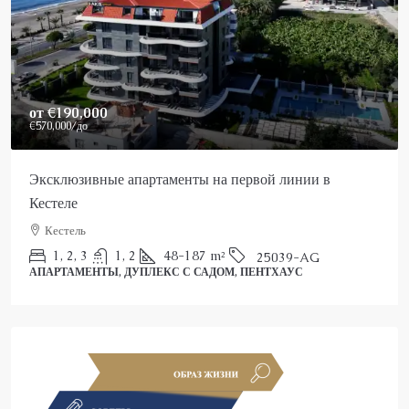
Price On Request
Роскошный пентхаус в Аланье на продажу
Аланья, Каргыджак
2
3
150
m²
25022-AK
ПЕНТХАУС