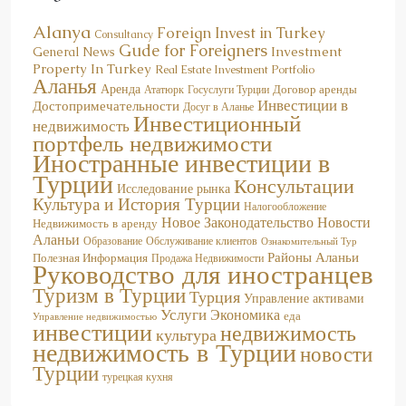
Alanya
Foreign Invest in Turkey
Consultancy
Gude for Foreigners
Investment
General News
Property In Turkey
Real Estate Investment Portfolio
Аланья
Аренда
Договор аренды
Госуслуги Турции
Ататюрк
Инвестиции в
Достопримечательности
Досуг в Аланье
Инвестиционный
недвижимость
портфель недвижимости
Иностранные инвестиции в
Турции
Консультации
Исследование рынка
Культура и История Турции
Налогообложение
Новое Законодательство
Новости
Недвижимость в аренду
Аланьи
Образование
Обслуживание клиентов
Ознакомительный Тур
Районы Аланьи
Полезная Информация
Продажа Недвижимости
Руководство для иностранцев
Туризм в Турции
Турция
Управление активами
Услуги
Экономика
еда
Управление недвижимостью
инвестиции
недвижимость
культура
недвижимость в Турции
новости
Турции
турецкая кухня