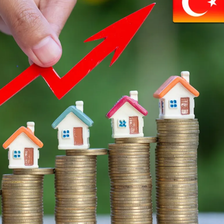
Price on Request
а
Роскошные апартаменты на продажу в Оба
Аланья
5
m²
Оба
1, 2, 3, 4
1, 2, 3
51-158
m²