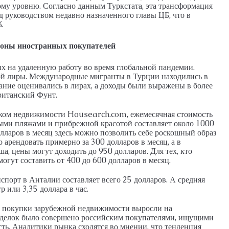
ому уровню. Согласно данным Туркстата, эта трансформация
 руководством недавно назначенного главы ЦБ, что в
.
ороны иностранных покупателей
х на удаленную работу во время глобальной пандемии.
ой лиры. Международные мигранты в Турции находились в
ние оценивались в лирах, а доходы были выражены в более
ританский Фунт.
ком недвижимости Housearch.com, ежемесячная стоимость
ными пляжами и прибрежной красотой составляет около 1000
долларов в месяц здесь можно позволить себе роскошный образ
арендовать примерно за 300 долларов в месяц, а в
, цены могут доходить до 950 долларов. Для тех, кто
огут составить от 400 до 600 долларов в месяц.
порт в Анталии составляет всего 25 долларов. А средняя
р или 3,35 доллара в час.
ду покупки зарубежной недвижимости выросли на
 сделок было совершено российским покупателями, ищущими
ь. Аналитики рынка сходятся во мнении, что тенденция