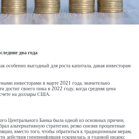
М, ПЕНТХАУС
26026-LI
АПАРТАМЕНТЫ, ДУПЛЕКС С САДОМ, ПЕНТХАУ
следние два года
ак особенно выгодный для роста капитала, давая инвесторам
ыми инвесторами в марте 2021 года, значительно
и достиг своего пика в 2022 году, когда средняя цена
счете на доллары США.
го Центрального Банка была одной из основных причин,
брал альтернативную стратегию, резко снизив процентные
ляции, вместо того, чтобы обратиться к традиционным мерам,
эти действия гиперинфляция ускорилась, и годовой индекс