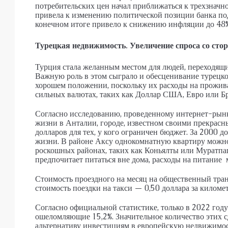
потребительских цен начал приближаться к трехзначн
привела к изменению политической позиции банка под
конечном итоге привело к снижению инфляции до 48%
Турецкая недвижимость. Увеличение спроса со ст
Турция стала желанным местом для людей, переходящи
Важную роль в этом сыграло и обесценивание турецк
хорошем положении, поскольку их расходы на прожива
сильных валютах, таких как Доллар США, Евро или Б
Согласно исследованию, проведенному интернет-рын
жизни в Анталии, городе, известном своими прекрас
долларов для тех, у кого ограничен бюджет. За 2000 
жизни. В районе Аксу однокомнатную квартиру можно 
роскошных районах, таких как Коньялты или Муратпаша
предпочитает питаться вне дома, расходы на питание м
Стоимость проездного на месяц на общественный транс
стоимость поездки на такси — 0,50 доллара за километ
Согласно официальной статистике, только в 2022 го
ошеломляющие 15,2%. Значительное количество этих
альтернативу инвестициям в европейскую недвижимост