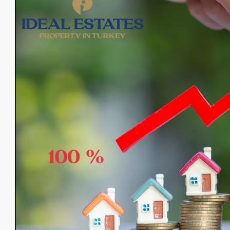
от
€140,000
€435,000
/до
Элитный жилой комплекс в Об
Оба
1, 2, 3, 4
1, 2, 3
48-20
23107-AG