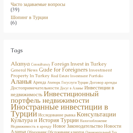
Часто задаваемые вопросы
(39)
Шопинг в Турции
(6)
Tags
Alanya
Foreign Invest in Turkey
Consultancy
Gude for Foreigners
Investment
General News
Property In Turkey
Real Estate Investment Portfolio
Аланья
Аренда
Договор аренды
Госуслуги Турции
Ататюрк
Инвестиции в
Достопримечательности
Досуг в Аланье
Инвестиционный
недвижимость
портфель недвижимости
Иностранные инвестиции в
Турции
Консультации
Исследование рынка
Культура и История Турции
Налогообложение
Новое Законодательство
Новости
Недвижимость в аренду
Аланьи
Образование
Обслуживание клиентов
Ознакомительный Тур