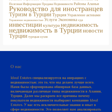
Районы Аланьи
Полезная Информация
Продажа Недвижимости
Руководство для иностранцев
Туризм в Турции
Турция
Управление активами
Услуги
Экономика
еда
Управление недвижимостью
инвестиции
недвижимость
культура
недвижимость в Турции
новости
Турции
турецкая кухня
О нас
Ideal Estates специализируется на операциях с
недвижимостью; это то, что мы делаем лучше всего.
Нами была сформирована обширная база данных,
включающая различные типы недвижимости в Алании,
Турция. Далее мы раскроем все причины почему
покупатели недвижимости выбирают компанию Ideal
Estates. У нас есть исключительные знания и опыт в
сфере недвижимости. Это позволяет нам анализировать