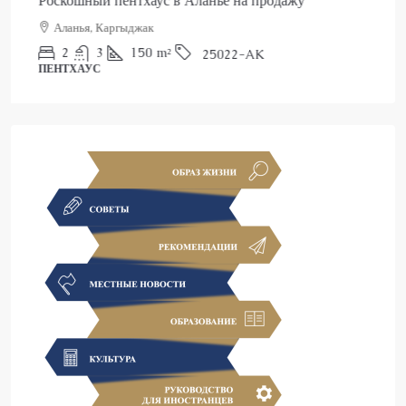
Роскошный пентхаус в Аланье на продажу
Аланья, Каргыджак
2
3
150
m²
25022-AK
ПЕНТХАУС