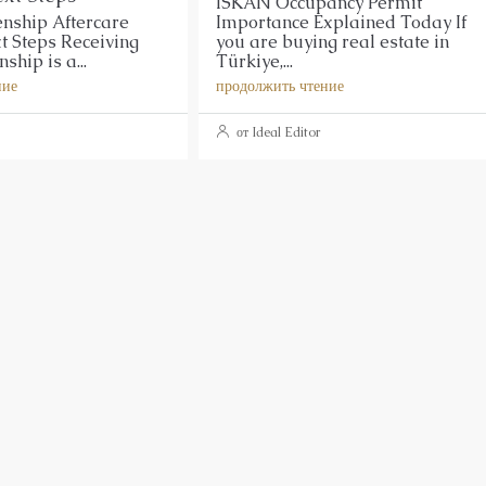
ISKAN Occupancy Permit
enship Aftercare
Importance Explained Today If
t Steps Receiving
you are buying real estate in
ship is a...
Türkiye,...
ние
продолжить чтение
от Ideal Editor