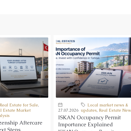
Real Estate for Sale
,
Local market news &
l Estate Market
27.07.2026
updates
,
Real Estate New
lysis
ISKAN Occupancy Permit
izenship Aftercare
Importance Explained
ext Steps