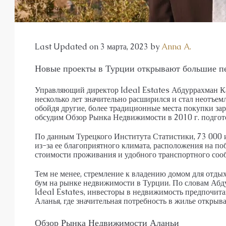
АПАРТАМЕНТЫ, ДУПЛЕКС С САДО
Last Updated on 3 марта, 2023 by
Anna A.
Новые проекты в Турции открывают большие пе
Управляющий директор Ideal Estates Абдуррахман Ка
несколько лет значительно расширился и стал неотъе
обойдя другие, более традиционные места покупки за
обсудим Обзор Рынка Недвижимости в 2010 г. подгот
По данным Турецкого Института Статистики, 73 000 и
из-за ее благоприятного климата, расположения на по
стоимости проживания и удобного транспортного соо
Тем не менее, стремление к владению домом для отд
бум на рынке недвижимости в Турции. По словам Абд
Ideal Estates, инвесторы в недвижимость предпочита
Аланья, где значительная потребность в жилье открыв
Обзор Рынка Недвижимости Аланьи