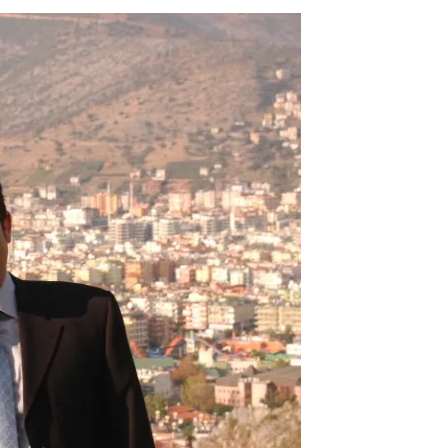
Price on Request
а
Роскошные апартаменты на продажу в Оба
Аланья
5
m²
Оба
1, 2, 3, 4
1, 2, 3
51-158
m²