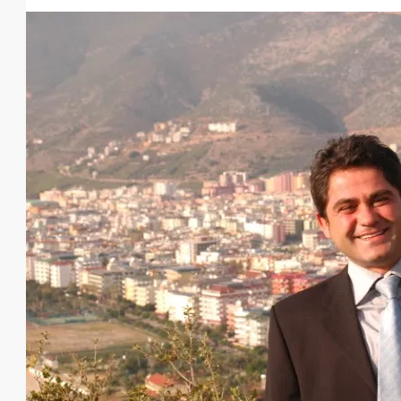
от
€140,000
€435,000
/до
Элитный жилой комплекс в Об
Оба
1, 2, 3, 4
1, 2, 3
48-20
23107-AG