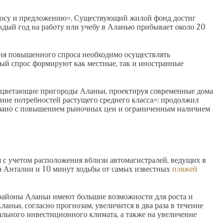
росу и предложению». Существующий жилой фонд достиг
Каждый год на работу или учебу в Аланью прибывает около 20
ния повышенного спроса необходимо осуществлять
ный спрос формируют как местные, так и иностранные
оцветающие пригороды Аланьи, проектируя современные дома
ение потребностей растущего среднего класса»: продолжил
язано с повышением рыночных цен и ограниченным наличием
 с учетом расположения вблизи автомагистралей, ведущих в
а Анталии и 10 минут ходьбы от самых известных
пляжей
 районы Аланьи имеют большие возможности для роста и
ланьи, согласно прогнозам, увеличится в два раза в течение
ального инвестиционного климата, а также на увеличение