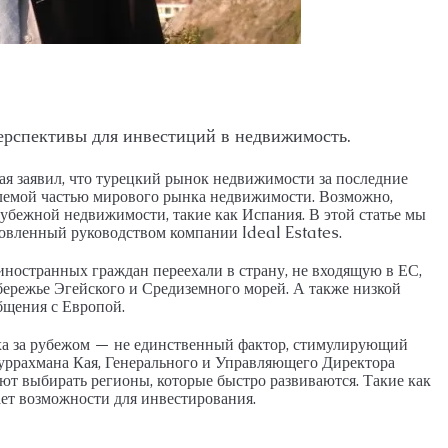
М, ПЕНТХАУС
26026-LI
АПАРТАМЕНТЫ, ДУПЛЕКС С САДОМ, ПЕНТХАУ
рспективы для инвестиций в недвижимость.
я заявил, что турецкий рынок недвижимости за последние
млемой частью мирового рынка недвижимости. Возможно,
рубежной недвижимости, такие как Испания. В этой статье мы
овленный руководством компании Ideal Estates.
ностранных граждан переехали в страну, не входящую в ЕС,
бережье Эгейского и Средиземного морей. А также низкой
бщения с Европой.
ыха за рубежом — не единственный фактор, стимулирующий
уррахмана Кая, Генерального и Управляющего Директора
ют выбирать регионы, которые быстро развиваются. Такие как
ает возможности для инвестирования.