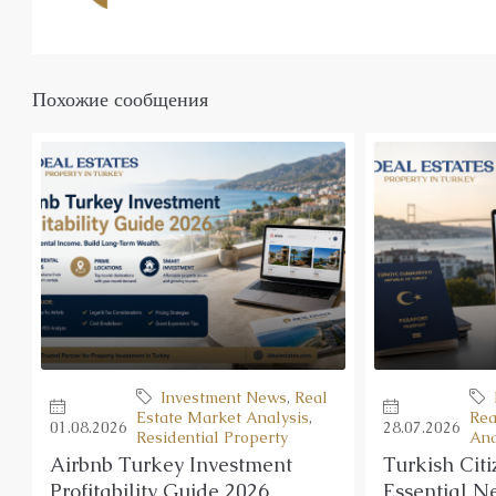
Похожие сообщения
Investment News
,
Real
Estate Market Analysis
,
Rea
01.08.2026
28.07.2026
Residential Property
Ana
Airbnb Turkey Investment
Turkish Cit
Profitability Guide 2026
Essential N