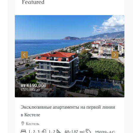
Featured
от
€190,000
P
€570,000
/до
Эксклюзивные апартаменты на первой линии
Р
в Кестеле
Кестель
П
1, 2, 3
1, 2
48-187
m²
25039-AG