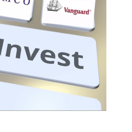
Price on Request
а
Роскошные апартаменты на продажу в Оба
Аланья
5
m²
Оба
1, 2, 3, 4
1, 2, 3
51-158
m²