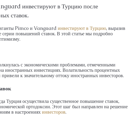
М, ПЕНТХАУС
26026-LI
nguard инвестируют в Турцию после
АПАРТАМЕНТЫ, ДУПЛЕКС С САДОМ, ПЕНТХАУ
ых ставок.
гиганты Pimco и Vanguard
инвестируют в Турцию
, выразив
е серии повышений ставок. В этой статье мы подробно
птимизму.
толкнулась с экономическими проблемами, отмеченными
 на иностранных инвестициях. Волатильность процентных
 привели к значительному оттоку иностранных инвесторов.
авок
да Турция осуществила существенное повышение ставок,
ономической ортодоксии. Этот шаг был направлен на решение
ниям в настроениях
инвесторов
.