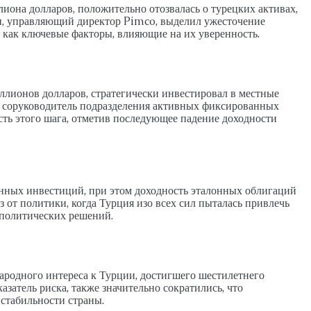
иона долларов, положительно отозвалась о турецких активах,
ан, управляющий директор Pimco, выделил ужесточение
 как ключевые факторы, влияющие на их уверенность.
ллионов долларов, стратегически инвестировал в местные
, соруководитель подразделения активных фиксированных
ть этого шага, отметив последующее падение доходности
нных инвестиций, при этом доходность эталонных облигаций
з от политики, когда Турция изо всех сил пыталась привлечь
политических решений.
родного интереса к Турции, достигшего шестилетнего
затель риска, также значительно сократились, что
стабильности страны.