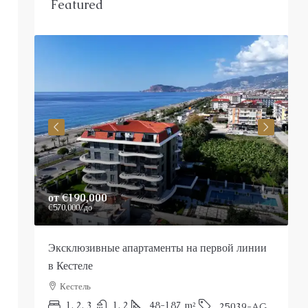
Featured
от
€190,000
P
€570,000
/до
Эксклюзивные апартаменты на первой линии
Р
в Кестеле
Кестель
П
1, 2, 3
1, 2
48-187
m²
25039-AG