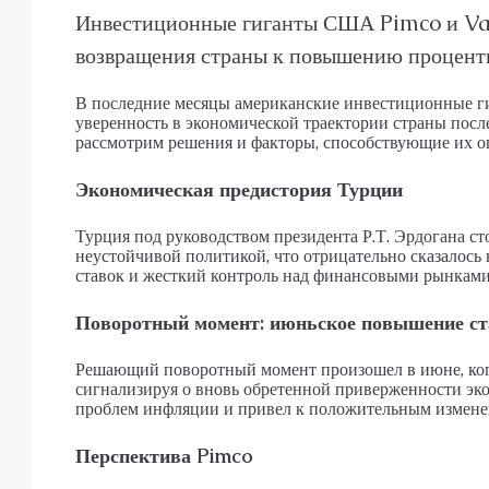
АПАРТАМЕНТЫ, ДУПЛЕКС С САДО
Инвестиционные гиганты США Pimco и Va
возвращения страны к повышению процентн
В последние месяцы американские инвестиционные 
уверенность в экономической траектории страны посл
рассмотрим решения и факторы, способствующие их о
Экономическая предистория Турции
Турция под руководством президента Р.Т. Эрдогана с
неустойчивой политикой, что отрицательно сказалось
ставок и жесткий контроль над финансовыми рынками
Поворотный момент: июньское повышение ст
Решающий поворотный момент произошел в июне, ког
сигнализируя о вновь обретенной приверженности эк
проблем инфляции и привел к положительным измене
Перспектива Pimco