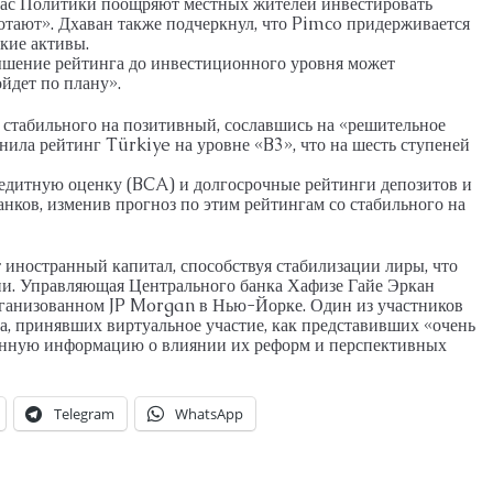
лас Политики поощряют местных жителей инвестировать
отают». Дхаван также подчеркнул, что Pimco придерживается
кие активы.
ышение рейтинга до инвестиционного уровня может
ойдет по плану».
 стабильного на позитивный, сославшись на «решительное
ила рейтинг Türkiye на уровне «B3», что на шесть ступеней
редитную оценку (BCA) и долгосрочные рейтинги депозитов и
нков, изменив прогноз по этим рейтингам со стабильного на
т иностранный капитал, способствуя стабилизации лиры, что
ии. Управляющая Центрального банка Хафизе Гайе Эркан
организованном JP Morgan в Нью-Йорке. Один из участников
 принявших виртуальное участие, как представивших «очень
нную информацию о влиянии их реформ и перспективных
Telegram
WhatsApp