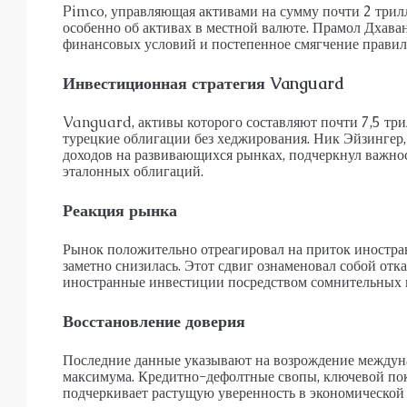
Pimco, управляющая активами на сумму почти 2 трилл
особенно об активах в местной валюте. Прамол Дхав
финансовых условий и постепенное смягчение правил
Инвестиционная стратегия Vanguard
Vanguard, активы которого составляют почти 7,5 три
турецкие облигации без хеджирования. Ник Эйзингер
доходов на развивающихся рынках, подчеркнул важнос
эталонных облигаций.
Реакция рынка
Рынок положительно отреагировал на приток иностра
заметно снизилась. Этот сдвиг ознаменовал собой отка
иностранные инвестиции посредством сомнительных 
Восстановление доверия
Последние данные указывают на возрождение междуна
максимума. Кредитно-дефолтные свопы, ключевой пока
подчеркивает растущую уверенность в экономической 