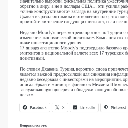
значительно выросли, фискальная политика ужесточи
обратно в лиру, а не в доллары США… эти усилия раб
«очень конструктивного» взгляда на внутренние турец
Дхаван выразил оптимизм в отношении того, что пов
произойти «в течение следующих пяти лет, если все п
Недавно Moody’s пересмотрело прогноз по Турции со
изменение экономической политики». Компания сохран
ниже инвестиционного уровня.
17 января агентство Moody’s подтвердило базовую к
эмитентов в национальной валюте всех 17 турецких ба
позитивный.
По словам Дхавана, Турция, вероятно, снова привлече
является важной предпосылкой для снижения инфляц
недавно беседовала с инвесторами на мероприятии, 
описал Эркан и министра финансов Мехмета Шимшека,
заслуживающую доверия и обнадеживающую обновле
целях».
Facebook
X
LinkedIn
Pinterest
Понравилось это: