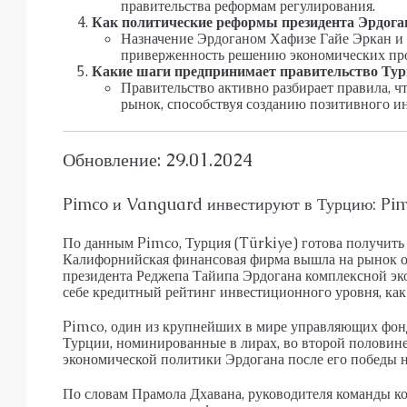
правительства реформам регулирования.
Как политические реформы президента Эрдоган
Назначение Эрдоганом Хафизе Гайе Эркан и
приверженность решению экономических про
Какие шаги предпринимает правительство Тур
Правительство активно разбирает правила, 
рынок, способствуя созданию позитивного и
Обновление: 29.01.2024
Pimco и Vanguard инвестируют в Турцию: Pimc
По данным Pimco, Турция (Türkiye) готова получить
Калифорнийская финансовая фирма вышла на рынок об
президента Реджепа Тайипа Эрдогана комплексной эко
себе кредитный рейтинг инвестиционного уровня, как
Pimco, один из крупнейших в мире управляющих фонд
Турции, номинированные в лирах, во второй половин
экономической политики Эрдогана после его победы на
По словам Прамола Дхавана, руководителя команды 