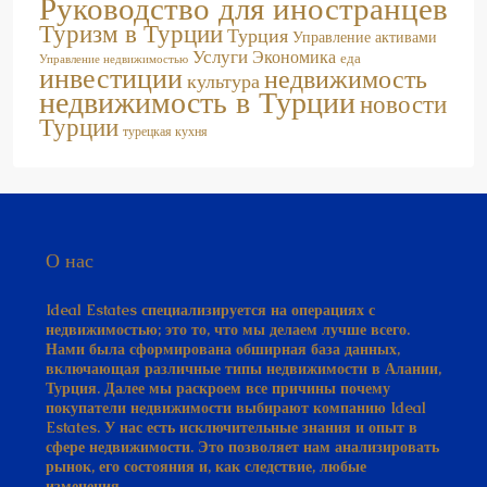
Руководство для иностранцев
Туризм в Турции
Турция
Управление активами
Услуги
Экономика
еда
Управление недвижимостью
инвестиции
недвижимость
культура
недвижимость в Турции
новости
Турции
турецкая кухня
О нас
Ideal Estates специализируется на операциях с
недвижимостью; это то, что мы делаем лучше всего.
Нами была сформирована обширная база данных,
включающая различные типы недвижимости в Алании,
Турция. Далее мы раскроем все причины почему
покупатели недвижимости выбирают компанию Ideal
Estates. У нас есть исключительные знания и опыт в
сфере недвижимости. Это позволяет нам анализировать
рынок, его состояния и, как следствие, любые