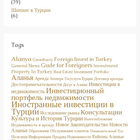
(39)
Шопинг в Турции
(6)
Tags
Alanya
Foreign Invest in Turkey
Consultancy
Gude for Foreigners
Investment
General News
Property In Turkey
Real Estate Investment Portfolio
Аланья
Аренда
Договор аренды
Госуслуги Турции
Ататюрк
Инвестиции в
Достопримечательности
Досуг в Аланье
Инвестиционный
недвижимость
портфель недвижимости
Иностранные инвестиции в
Турции
Консультации
Исследование рынка
Культура и История Турции
Налогообложение
Новое Законодательство
Новости
Недвижимость в аренду
Аланьи
Образование
Обслуживание клиентов
Ознакомительный Тур
Районы Аланьи
Полезная Информация
Продажа Недвижимости