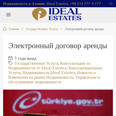
Недвижимость в Алании. Ideal Estates, +90 532 777 4 777
Главная
Государственные Услуги
Электронный договор аренды
Электронный договор аренды
3 года назад
Государственные Услуги
,
Консультации по
Недвижимости от Ideal Estates
,
Консультационные
Услуги
,
Недвижимость Ideal Estates
,
Новости и
Изменения на рынке Недвижимости
,
Управление и
обслуживание недвижимости