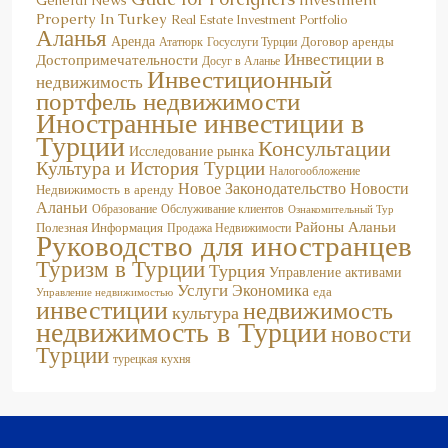
Property In Turkey
Real Estate Investment Portfolio
Аланья
Аренда
Договор аренды
Госуслуги Турции
Ататюрк
Инвестиции в
Достопримечательности
Досуг в Аланье
Инвестиционный
недвижимость
портфель недвижимости
Иностранные инвестиции в
Турции
Консультации
Исследование рынка
Культура и История Турции
Налогообложение
Новое Законодательство
Новости
Недвижимость в аренду
Аланьи
Образование
Обслуживание клиентов
Ознакомительный Тур
Районы Аланьи
Полезная Информация
Продажа Недвижимости
Руководство для иностранцев
Туризм в Турции
Турция
Управление активами
Услуги
Экономика
еда
Управление недвижимостью
инвестиции
недвижимость
культура
недвижимость в Турции
новости
Турции
турецкая кухня