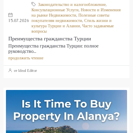
Законодательство и налогообложение
,
Консультационные Услуги
,
Новости и Изменения
на рынке Недвижимости
,
Полезные советы
15.07.2026
покупателям недвижимости
,
Стиль жизни и
культура Турции и Алании
,
Часто задаваемые
вопросы
Преимущества гражданства Турции
Преимущества гражданства Турции: полное
руководство...
продолжить чтение
от Ideal Editor