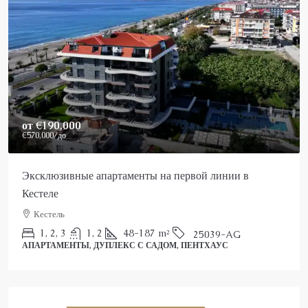
Price On Request
Роскошный пентхаус в Аланье на продажу
Аланья, Каргыджак
2
3
150
m²
25022-AK
ПЕНТХАУС