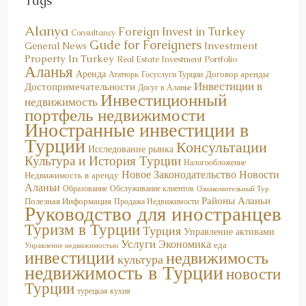
Alanya
Foreign Invest in Turkey
Consultancy
Gude for Foreigners
Investment
General News
Property In Turkey
Real Estate Investment Portfolio
Аланья
Аренда
Договор аренды
Госуслуги Турции
Ататюрк
Инвестиции в
Достопримечательности
Досуг в Аланье
Инвестиционный
недвижимость
портфель недвижимости
Иностранные инвестиции в
Турции
Консультации
Исследование рынка
Культура и История Турции
Налогообложение
Новое Законодательство
Новости
Недвижимость в аренду
Аланьи
Образование
Обслуживание клиентов
Ознакомительный Тур
Районы Аланьи
Полезная Информация
Продажа Недвижимости
Руководство для иностранцев
Туризм в Турции
Турция
Управление активами
Услуги
Экономика
еда
Управление недвижимостью
инвестиции
недвижимость
культура
недвижимость в Турции
новости
Турции
турецкая кухня