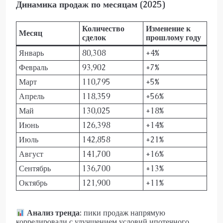
Динамика продаж по месяцам (2025)
Количество
Изменение к
Месяц
сделок
прошлому году
Январь
80,308
+4%
Февраль
93,902
+7%
Март
110,795
+5%
Апрель
118,359
+56%
Май
130,025
+18%
Июнь
126,398
+14%
Июль
142,858
+21%
Август
141,700
+16%
Сентябрь
136,700
+13%
Октябрь
121,900
+11%
Анализ тренда:
пики продаж напрямую
коррелировали с улучшением условий ипотечного